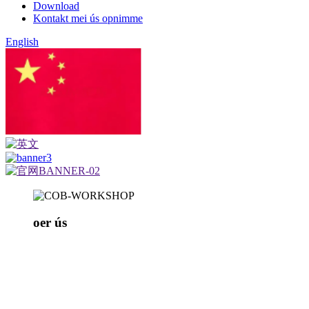
Download
Kontakt mei ús opnimme
English
Sineesk
oer ús
Mingxue Optoelectronics, oprjochte yn 2005, is in hig
Wy binne spesjalisearre yn 'e R&D en produksje fan 
as binnentapassingen.