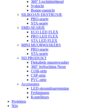
360° Ljochtútstjittend
Sydsicht
Boppe-oansicht
SILIKOAN EKSTRUSJE
PRO-searje
STA-searje
SMD-SEARJE
ECO LED FLEX
PRO LED FLEX
STA LED FLEX
MINI MUORWASKERS
PRO-searje
STA-searje
NIJ PRODUKT
Fleksibele muorrewasher
360° ferljochting Neon
COB-strip
CSP-strip
PVC-strip
Accessoires
LED-stroomfoarsjenning
Ferbiningen
Kontrôleurs
Projekten
Nijs