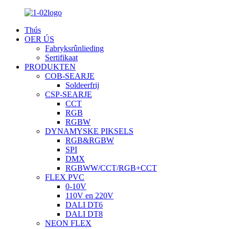
Thús
OER ÚS
Fabryksrûnlieding
Sertifikaat
PRODUKTEN
COB-SEARJE
Soldeerfrij
CSP-SEARJE
CCT
RGB
RGBW
DYNAMYSKE PIKSELS
RGB&RGBW
SPI
DMX
RGBWW/CCT/RGB+CCT
FLEX PVC
0-10V
110V en 220V
DALI DT6
DALI DT8
NEON FLEX