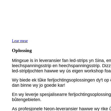
Wy binne derop rjochte om klanten te foarsjen fan kwal
konkurrearjende prizen troch trochgeande ynvestearrin
Us bedriuw hat in produksjegebiet fan 24.000 kante me
foar kontrôleoplossingen leverje foar jo projekten. Jo 
As jo ​​op syk binne nei LED-produkten of leveransiers
Lear mear
Oplossing
Mingxue is in leveransier fan led-strips yn Sina, 
leechspanningsstrip en heechspanningsstrip. Dizze 
led-stripljochten hawwe wy ús eigen workshop fo
Wy biede ek tûke ferljochtingsoplossingen dy't op 
dan binne wy ​​​​jo goede kar!
En wy leverje spesjalisearre ferljochtingsoplossi
bûtengebieten.
As profesjonele Neon-leveransier hawwe wy rike ûn