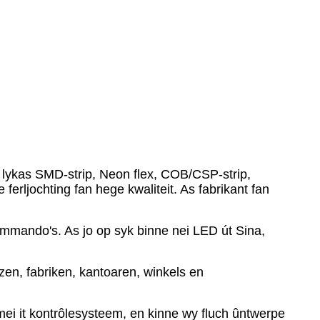
om betroubere produkten oan te bieden tsjin
s. Wy kinne produkttechnyske stipe, training en stipe
earwurking.
rtner te beskôgjen.
n, lykas SMD-strip, Neon flex, COB/CSP-strip,
erljochting fan hege kwaliteit. As fabrikant fan
ando's. As jo ​​​​op syk binne nei LED út Sina,
zen, fabriken, kantoaren, winkels en
i it kontrôlesysteem, en kinne wy ​​fluch ûntwerpe