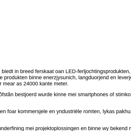
iteitsprodukten en profesjonele tsjinsten. Wy stribje dernei 
g yn personielstraining, ûndersyk en ûntwikkeling.
ter en hat 300 meiwurkers, wêrûnder 20 profesjonele monteur
kinne fertrouwe op ús profesjonele kapasiteiten foar projektg
 fan LED-strips út Sina, dan ferwolkomje wy jo om ús as jo pa
en biedt in breed ferskaat oan LED-ferljochtingsprodukte
produkten binne enerzjysunich, langduorjend en leverje f
ar mear as 24000 kante meter.
ôfstân bestjoerd wurde kinne mei smartphones of stimkomm
ngen foar kommersjele en yndustriële romten, lykas pakhu
derfining mei projektoplossingen en binne wy ​​bekend me