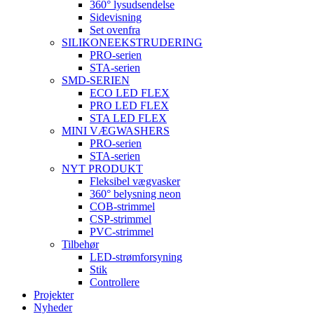
360° lysudsendelse
Sidevisning
Set ovenfra
SILIKONEEKSTRUDERING
PRO-serien
STA-serien
SMD-SERIEN
ECO LED FLEX
PRO LED FLEX
STA LED FLEX
MINI VÆGWASHERS
PRO-serien
STA-serien
NYT PRODUKT
Fleksibel vægvasker
360° belysning neon
COB-strimmel
CSP-strimmel
PVC-strimmel
Tilbehør
LED-strømforsyning
Stik
Controllere
Projekter
Nyheder