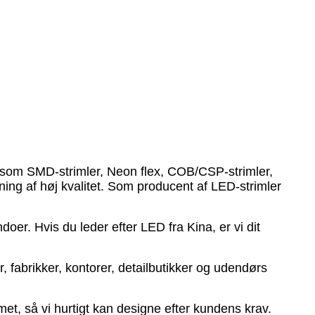
e pålidelige produkter til konkurrencedygtige priser
 teknikere. Vi kan tilbyde produktteknisk support,
ktsamarbejde.
om din partner.
såsom SMD-strimler, Neon flex, COB/CSP-strimler,
ing af høj kvalitet. Som producent af LED-strimler
er. Hvis du leder efter LED fra Kina, er vi dit
, fabrikker, kontorer, detailbutikker og udendørs
t, så vi hurtigt kan designe efter kundens krav.