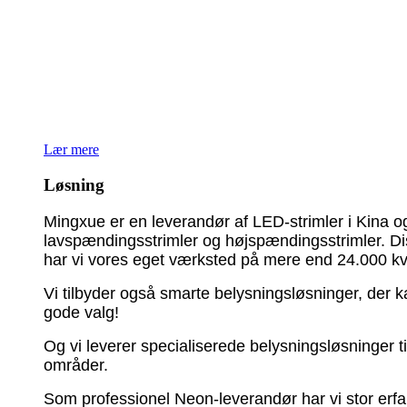
Vi er forpligtet til at levere kvalitetsprodukter og prof
gennem løbende investeringer i personaleuddannelse, f
Vores virksomhed dækker et produktionsareal på 24.000
træning og support til kontrolløsninger til dine projek
Hvis du leder efter LED-produkter eller leverandører a
Lær mere
Løsning
Mingxue er en leverandør af LED-strimler i Kina o
lavspændingsstrimler og højspændingsstrimler. Diss
har vi vores eget værksted på mere end 24.000 k
Vi tilbyder også smarte belysningsløsninger, der 
gode valg!
Og vi leverer specialiserede belysningsløsninger t
områder.
Som professionel Neon-leverandør har vi stor erfa