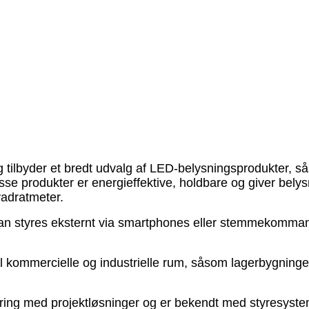
essionelle tjenester til vores kunder. Vi stræber efter at tilbyd
orskning og udvikling.
 kvadratmeter og har 300 ansatte, herunder 20 professionelle
ter. Du kan stole på vores professionelle kompetencer til proje
f LED-strimler fra Kina, er du velkommen til at overveje os s
g tilbyder et bredt udvalg af LED-belysningsprodukter, 
e produkter er energieffektive, holdbare og giver belysn
vadratmeter.
kan styres eksternt via smartphones eller stemmekommando
il kommercielle og industrielle rum, såsom lagerbygninger
ring med projektløsninger og er bekendt med styresysteme