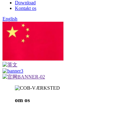
Download
Kontakt os
English
kinesisk
om os
Mingxue Optoelectronics, grundlagt i 2005, er en høj
Vi specialiserer os i forskning og udvikling samt fre
udendørs og indendørs anvendelser.