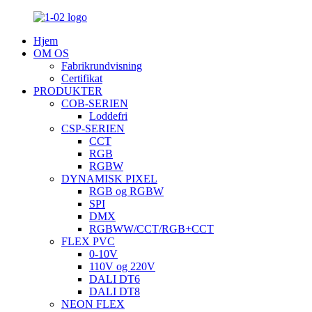
Hjem
OM OS
Fabrikrundvisning
Certifikat
PRODUKTER
COB-SERIEN
Loddefri
CSP-SERIEN
CCT
RGB
RGBW
DYNAMISK PIXEL
RGB og RGBW
SPI
DMX
RGBWW/CCT/RGB+CCT
FLEX PVC
0-10V
110V og 220V
DALI DT6
DALI DT8
NEON FLEX