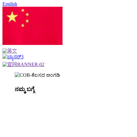
English
ಚೈನೀಸ್
ನಮ್ಮ ಬಗ್ಗೆ
2005 ರಲ್ಲಿ ಸ್ಥಾಪನೆಯಾದ ಮಿಂಗ್‌ಕ್ಯೂ ಆಪ್ಟೊಎಲೆಕ್ಟ್ರಾನಿಕ್
ನಾವು ಹೊರಾಂಗಣ ಮತ್ತು ಒಳಾಂಗಣ ಅನ್ವಯಿಕೆಗಳಿಗಾಗಿ LED ಸ್ಟ
ಲೈಟ್‌ಗಳ ಸಂಶೋಧನೆ ಮತ್ತು ಅಭಿವೃದ್ಧಿ ಮತ್ತು ತಯಾರಿಕೆಯಲ್ಲಿ 