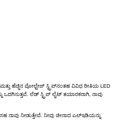
ಮತ್ತು ಅಭಿವೃದ್ಧಿಯಲ್ಲಿ ನಿರಂತರ ಹೂಡಿಕೆಯ ಮೂಲಕ ಸ್ಪರ್ಧಾತ್ಮಕ
ಯೋಗಿಗಳನ್ನು ಹೊಂದಿದೆ. ನಿಮ್ಮ ಯೋಜನೆಗಳಿಗೆ ನಾವು ಉತ್ಪನ್ನ
ಪರ ಸಾಮರ್ಥ್ಯಗಳನ್ನು ಅವಲಂಬಿಸಬಹುದು.
ು ನಾವು ನಿಮ್ಮನ್ನು ಸ್ವಾಗತಿಸುತ್ತೇವೆ.
ಿಪ್ ಮತ್ತು ಹೆಚ್ಚಿನ ವೋಲ್ಟೇಜ್ ಸ್ಟ್ರಿಪ್‌ನಂತಹ ವಿವಿಧ ರೀತಿಯ LED
 ಒದಗಿಸುತ್ತವೆ. ಲೆಡ್ ಸ್ಟ್ರಿಪ್ ಲೈಟ್ ತಯಾರಕರಾಗಿ, ನಾವು
ು ಸಹ ನಾವು ನೀಡುತ್ತೇವೆ. ನೀವು ಚೀನಾದ ಎಲ್‌ಇಡಿಯನ್ನು