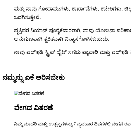
ಮತ್ತು ನಾವು ಗೋದಾಮುಗಳು, ಕಾರ್ಖಾನೆಗಳು, ಕಚೇರಿಗಳು, ಚಿಲ್ಲ
ಒದಗಿಸುತ್ತೇವೆ.
ವೃತ್ತಿಪರ ನಿಯಾನ್ ಪೂರೈಕೆದಾರರಾಗಿ, ನಾವು ಯೋಜನಾ ಪರಿಹಾರಗಳಲ
ಅನುಗುಣವಾಗಿ ತ್ವರಿತವಾಗಿ ವಿನ್ಯಾಸಗೊಳಿಸಬಹುದು.
ನಾವು ಎಲ್ಇಡಿ ಸ್ಟ್ರಿಪ್ ಲೈಟ್ ಸಗಟು ವ್ಯಾಪಾರಿ ಮತ್ತು ಎಲ್ಇಡಿ ಸ್ಟ್ರ
ನಮ್ಮನ್ನು ಏಕೆ ಆರಿಸಬೇಕು
ವೇಗದ ವಿತರಣೆ
ನಿಮ್ಮ ಮಾದರಿ ಮತ್ತು ಉತ್ಪನ್ನಗಳನ್ನು 7 ವ್ಯವಹಾರ ದಿನಗಳಲ್ಲಿ ಬೇಗನೆ ರವಾ