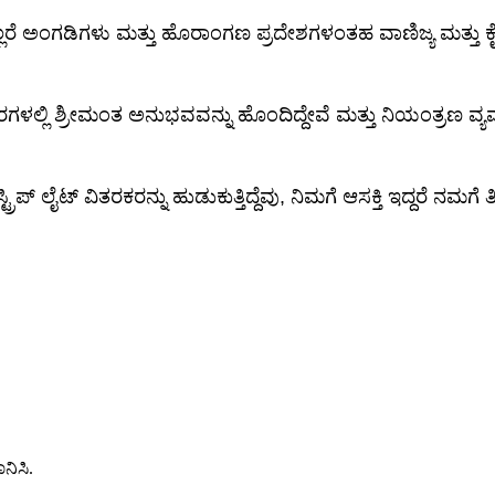
ರೆ ಅಂಗಡಿಗಳು ಮತ್ತು ಹೊರಾಂಗಣ ಪ್ರದೇಶಗಳಂತಹ ವಾಣಿಜ್ಯ ಮತ್ತು ಕೈಗಾ
್ಲಿ ಶ್ರೀಮಂತ ಅನುಭವವನ್ನು ಹೊಂದಿದ್ದೇವೆ ಮತ್ತು ನಿಯಂತ್ರಣ ವ್ಯವಸ್ಥ
ಿಪ್ ಲೈಟ್ ವಿತರಕರನ್ನು ಹುಡುಕುತ್ತಿದ್ದೆವು, ನಿಮಗೆ ಆಸಕ್ತಿ ಇದ್ದರೆ ನಮಗೆ ತಿ
ನಿಸಿ.