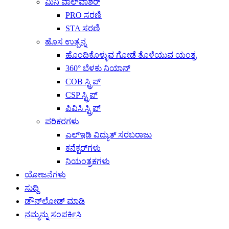
ಮಿನಿ ವಾಲ್‌ವಾಶರ್
PRO ಸರಣಿ
STA ಸರಣಿ
ಹೊಸ ಉತ್ಪನ್ನ
ಹೊಂದಿಕೊಳ್ಳುವ ಗೋಡೆ ತೊಳೆಯುವ ಯಂತ್ರ
360° ಬೆಳಕು ನಿಯಾನ್
COB ಸ್ಟ್ರಿಪ್
CSP ಸ್ಟ್ರಿಪ್
ಪಿವಿಸಿ ಸ್ಟ್ರಿಪ್
ಪರಿಕರಗಳು
ಎಲ್ಇಡಿ ವಿದ್ಯುತ್ ಸರಬರಾಜು
ಕನೆಕ್ಟರ್‌ಗಳು
ನಿಯಂತ್ರಕಗಳು
ಯೋಜನೆಗಳು
ಸುದ್ದಿ
ಡೌನ್‌ಲೋಡ್ ಮಾಡಿ
ನಮ್ಮನ್ನು ಸಂಪರ್ಕಿಸಿ