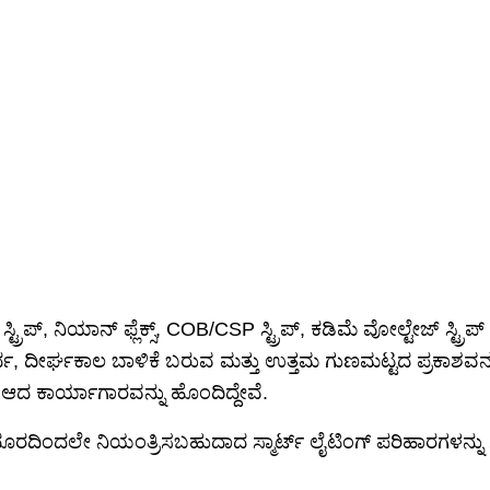
ೇವೆಗಳನ್ನು ಒದಗಿಸಲು ಬದ್ಧರಾಗಿದ್ದೇವೆ. ಸಿಬ್ಬಂದಿ ತರಬೇತಿ, ಸಂಶೋಧನೆ 
ತೇವೆ.
 ಒಳಗೊಂಡಿದೆ ಮತ್ತು 20 ವೃತ್ತಿಪರ ತಂತ್ರಜ್ಞರು ಸೇರಿದಂತೆ 300 ಉದ್
ಬಲವನ್ನು ಒದಗಿಸಬಹುದು. ಯೋಜನಾ ಸಹಕಾರಕ್ಕಾಗಿ ನೀವು ನಮ್ಮ ವೃತ್ತಿ
ರರನ್ನು ಹುಡುಕುತ್ತಿದ್ದರೆ, ನಮ್ಮನ್ನು ನಿಮ್ಮ ಪಾಲುದಾರರನ್ನಾಗಿ ಪರಿಗಣಿಸಲ
ಟ್ರಿಪ್, ನಿಯಾನ್ ಫ್ಲೆಕ್ಸ್, COB/CSP ಸ್ಟ್ರಿಪ್, ಕಡಿಮೆ ವೋಲ್ಟೇಜ್ ಸ್ಟ್ರ
ಮರ್ಥ, ದೀರ್ಘಕಾಲ ಬಾಳಿಕೆ ಬರುವ ಮತ್ತು ಉತ್ತಮ ಗುಣಮಟ್ಟದ ಪ್ರಕಾಶವನ್ನು
ೇ ಆದ ಕಾರ್ಯಾಗಾರವನ್ನು ಹೊಂದಿದ್ದೇವೆ.
ು ದೂರದಿಂದಲೇ ನಿಯಂತ್ರಿಸಬಹುದಾದ ಸ್ಮಾರ್ಟ್ ಲೈಟಿಂಗ್ ಪರಿಹಾರಗಳನ್ನ