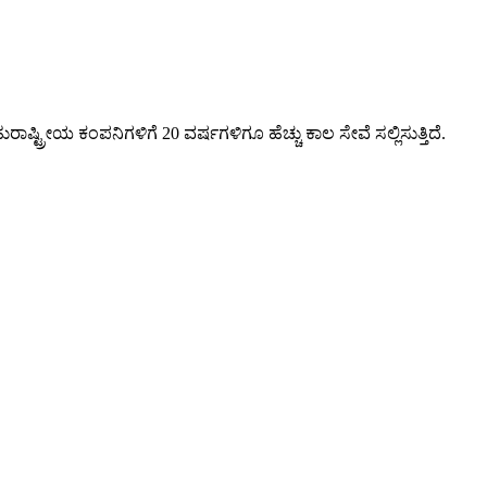
ಷ್ಟ್ರೀಯ ಕಂಪನಿಗಳಿಗೆ 20 ವರ್ಷಗಳಿಗೂ ಹೆಚ್ಚು ಕಾಲ ಸೇವೆ ಸಲ್ಲಿಸುತ್ತಿದೆ.