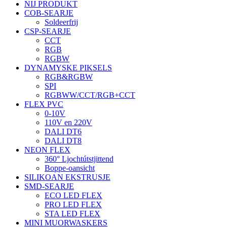
NIJ PRODUKT
COB-SEARJE
Soldeerfrij
CSP-SEARJE
CCT
RGB
RGBW
DYNAMYSKE PIKSELS
RGB&RGBW
SPI
RGBWW/CCT/RGB+CCT
FLEX PVC
0-10V
110V en 220V
DALI DT6
DALI DT8
NEON FLEX
360° Ljochtútstjittend
Boppe-oansicht
SILIKOAN EKSTRUSJE
SMD-SEARJE
ECO LED FLEX
PRO LED FLEX
STA LED FLEX
MINI MUORWASKERS