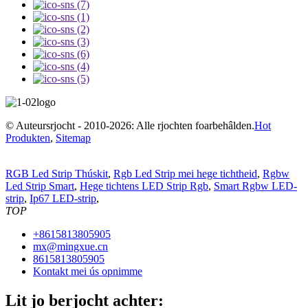
© Auteursrjocht - 2010-2026: Alle rjochten foarbehâlden.
Hot
Produkten
,
Sitemap
RGB Led Strip Thúskit
,
Rgb Led Strip mei hege tichtheid
,
Rgbw
Led Strip Smart
,
Hege tichtens LED Strip Rgb
,
Smart Rgbw LED-
strip
,
Ip67 LED-strip
,
TOP
+8615813805905
mx@mingxue.cn
8615813805905
Kontakt mei ús opnimme
Lit jo berjocht achter: