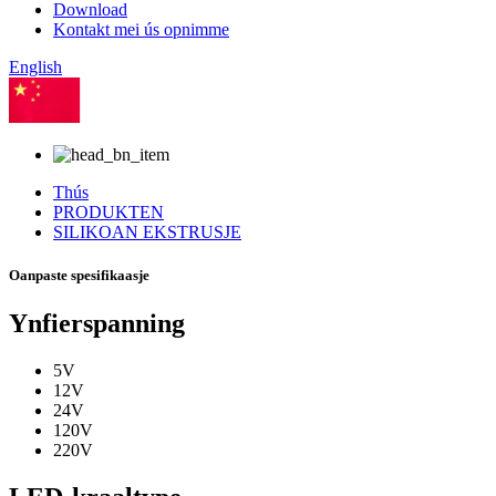
Download
Kontakt mei ús opnimme
English
Sineesk
Thús
PRODUKTEN
SILIKOAN EKSTRUSJE
Oanpaste spesifikaasje
Ynfierspanning
5V
12V
24V
120V
220V