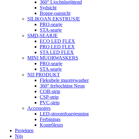
360° Ljochtútstjittend
Sydsicht
Boppe-oansicht
SILIKOAN EKSTRUSJE
PRO-searje
STA-searje
SMD-SEARJE
ECO LED FLEX
PRO LED FLEX
STA LED FLEX
MINI MUORWASKERS
PRO-searje
STA-searje
NIJ PRODUKT
Fleksibele muorrewasher
360° ferljochting Neon
COB-strip
CSP-strip
PVC-strip
Accessoires
LED-stroomfoarsjenning
Ferbinings
Kontrôleurs
Projekten
Nijs