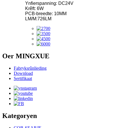
Ynfierspanning: DC24V
Krêft: 6W
PCB-breedte: 10MM
LM/M:726LM
Oer MINGXUE
Fabryksrûnlieding
Download
Sertifikaat
Kategoryen
COB-SEARJE