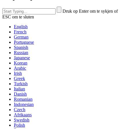
Druk op Enter om te sykjen of
ESC om te sluten
English
French
German
Portuguese
Spanish
Russian
Japanese
Korean
Arabic
Irish
Greek
Turkish
Italian
Danish
Romanian
Indonesian
Czech
Afrikaans
Swedish
Polish