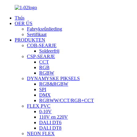
Thús
OER ÚS
Fabryksrûnlieding
Sertifikaat
PRODUKTEN
COB-SEARJE
Soldeerfrij
CSP-SEARJE
CCT
RGB
RGBW
DYNAMYSKE PIKSELS
RGB&RGBW
SPI
DMX
RGBWW/CCT/RGB+CCT
FLEX PVC
0-10V
110V en 220V
DALI DT6
DALI DT8
NEON FLEX