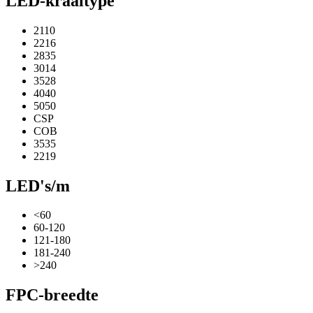
LED-kraaltype
2110
2216
2835
3014
3528
4040
5050
CSP
COB
3535
2219
LED's/m
<60
60-120
121-180
181-240
>240
FPC-breedte