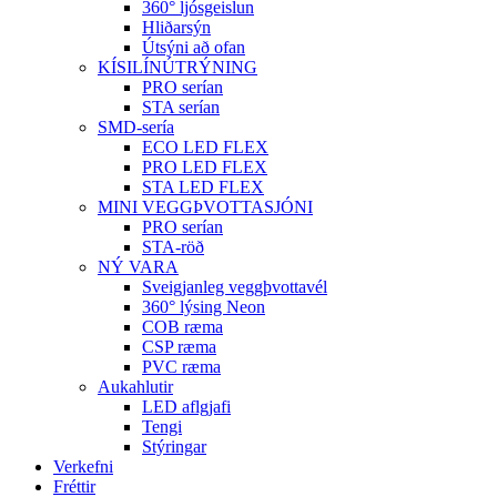
360° ljósgeislun
Hliðarsýn
Útsýni að ofan
KÍSILÍNÚTRÝNING
PRO serían
STA serían
SMD-sería
ECO LED FLEX
PRO LED FLEX
STA LED FLEX
MINI VEGGÞVOTTASJÓNI
PRO serían
STA-röð
NÝ VARA
Sveigjanleg veggþvottavél
360° lýsing Neon
COB ræma
CSP ræma
PVC ræma
Aukahlutir
LED aflgjafi
Tengi
Stýringar
Verkefni
Fréttir