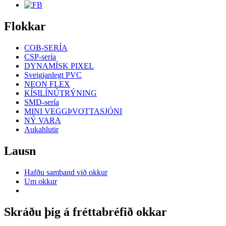
Flokkar
COB-SERÍA
CSP-sería
DYNAMÍSK PIXEL
Sveigjanlegt PVC
NEON FLEX
KÍSILÍNÚTRÝNING
SMD-sería
MINI VEGGÞVOTTASJÓNI
NÝ VARA
Aukahlutir
Lausn
Hafðu samband við okkur
Um okkur
Skráðu þig á fréttabréfið okkar