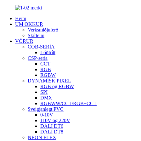
Heim
UM OKKUR
Verksmiðjuferð
Skírteini
VÖRUR
COB-SERÍA
Lóðfrítt
CSP-sería
CCT
RGB
RGBW
DYNAMÍSK PIXEL
RGB og RGBW
SPI
DMX
RGBWW/CCT/RGB+CCT
Sveigjanlegt PVC
0-10V
110V og 220V
DALI DT6
DALI DT8
NEON FLEX