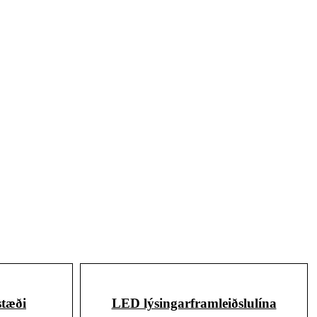
stæði
LED lýsingarframleiðslulína