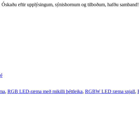
. Óskaðu eftir upplýsingum, sýnishornum og tilboðum, hafðu samband!
ré
ma
,
RGB LED-ræma með mikilli þéttleika
,
RGBW LED ræma snjall
,