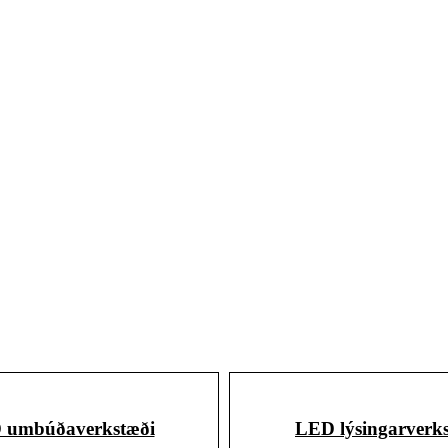
 umbúðaverkstæði
LED lýsingarverk