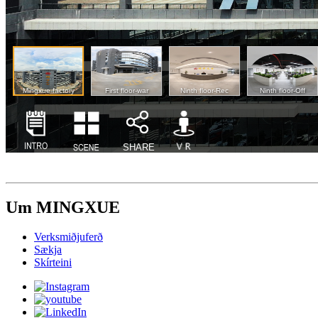
Um MINGXUE
Verksmiðjuferð
Sækja
Skírteini