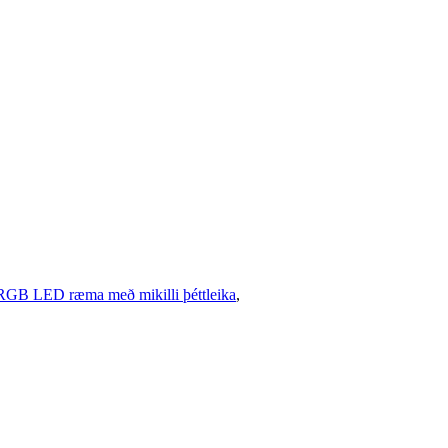
RGB LED ræma með mikilli þéttleika
,