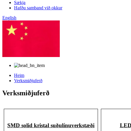
Sækja
Hafðu samband við okkur
English
kínverska
Heim
Verksmiðjuferð
Verksmiðjuferð
SMD solid kristal suðulínuverkstæði
LED