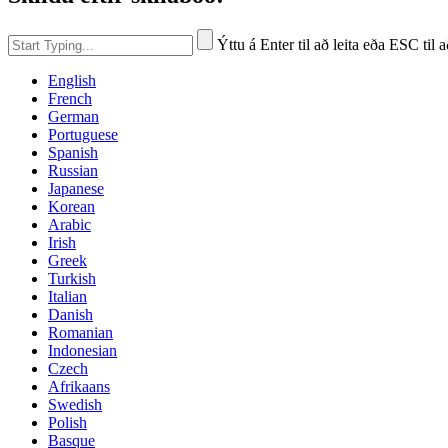
Ýttu á Enter til að leita eða ESC til 
English
French
German
Portuguese
Spanish
Russian
Japanese
Korean
Arabic
Irish
Greek
Turkish
Italian
Danish
Romanian
Indonesian
Czech
Afrikaans
Swedish
Polish
Basque