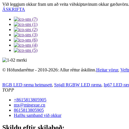
Við leggjum okkur fram um að veita viðskiptavinum okkar gæðavöru
ÁSKRIFTA
© Höfundarréttur - 2010-2026: Allur réttur áskilinn.
Heitar vörur
,
Veft
RGB LED ræma heimasett
,
Snjall RGBW LED ræma
,
Ip67 LED ræ
TOPP
+8615813805905
mx@mingxue.cn
8615813805905
Hafðu samband við okkur
Skildu eftir skilaboð: