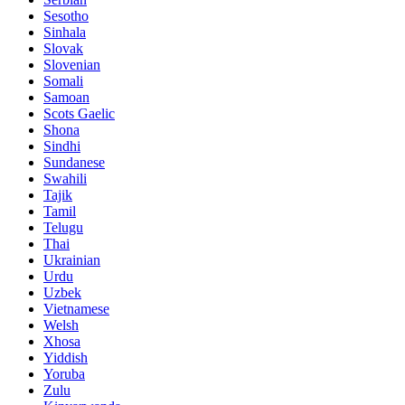
Sesotho
Sinhala
Slovak
Slovenian
Somali
Samoan
Scots Gaelic
Shona
Sindhi
Sundanese
Swahili
Tajik
Tamil
Telugu
Thai
Ukrainian
Urdu
Uzbek
Vietnamese
Welsh
Xhosa
Yiddish
Yoruba
Zulu