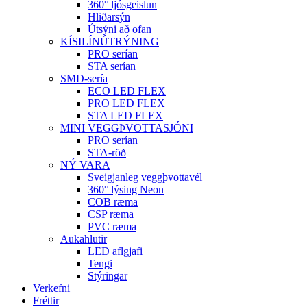
360° ljósgeislun
Hliðarsýn
Útsýni að ofan
KÍSILÍNÚTRÝNING
PRO serían
STA serían
SMD-sería
ECO LED FLEX
PRO LED FLEX
STA LED FLEX
MINI VEGGÞVOTTASJÓNI
PRO serían
STA-röð
NÝ VARA
Sveigjanleg veggþvottavél
360° lýsing Neon
COB ræma
CSP ræma
PVC ræma
Aukahlutir
LED aflgjafi
Tengi
Stýringar
Verkefni
Fréttir