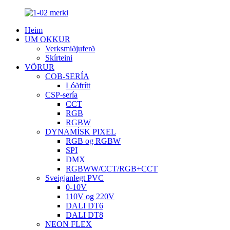
Heim
UM OKKUR
Verksmiðjuferð
Skírteini
VÖRUR
COB-SERÍA
Lóðfrítt
CSP-sería
CCT
RGB
RGBW
DYNAMÍSK PIXEL
RGB og RGBW
SPI
DMX
RGBWW/CCT/RGB+CCT
Sveigjanlegt PVC
0-10V
110V og 220V
DALI DT6
DALI DT8
NEON FLEX