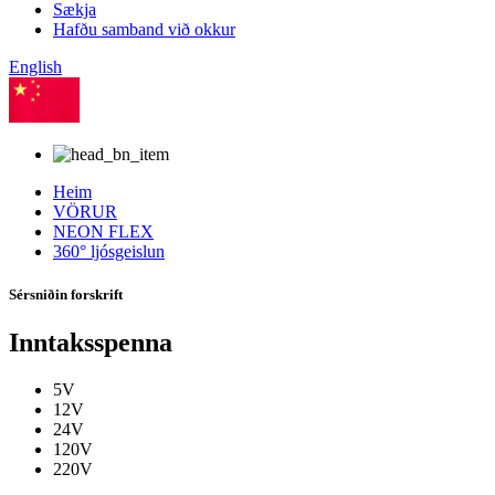
Sækja
Hafðu samband við okkur
English
kínverska
Heim
VÖRUR
NEON FLEX
360° ljósgeislun
Sérsniðin forskrift
Inntaksspenna
5V
12V
24V
120V
220V