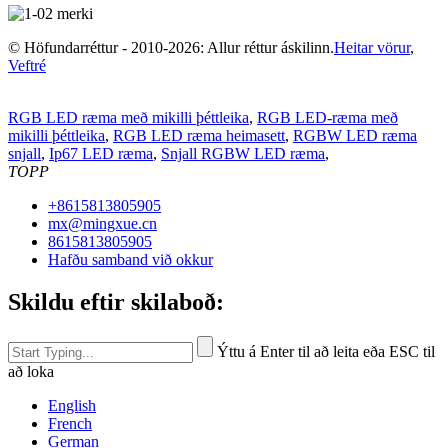
© Höfundarréttur - 2010-2026: Allur réttur áskilinn.
Heitar vörur
,
Veftré
RGB LED ræma með mikilli þéttleika
,
RGB LED-ræma með
mikilli þéttleika
,
RGB LED ræma heimasett
,
RGBW LED ræma
snjall
,
Ip67 LED ræma
,
Snjall RGBW LED ræma
,
TOPP
+8615813805905
mx@mingxue.cn
8615813805905
Hafðu samband við okkur
Skildu eftir skilaboð:
Ýttu á Enter til að leita eða ESC til
að loka
English
French
German