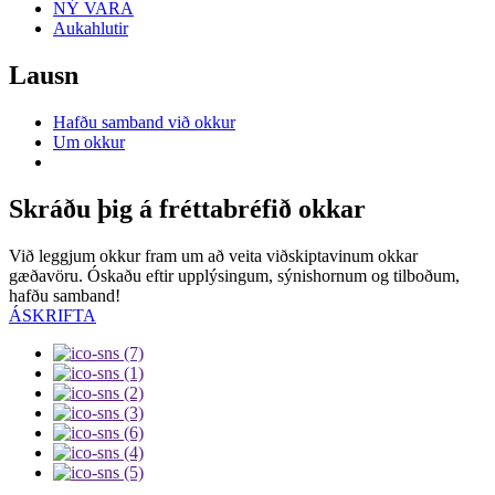
NÝ VARA
Aukahlutir
Lausn
Hafðu samband við okkur
Um okkur
Skráðu þig á fréttabréfið okkar
Við leggjum okkur fram um að veita viðskiptavinum okkar
gæðavöru. Óskaðu eftir upplýsingum, sýnishornum og tilboðum,
hafðu samband!
ÁSKRIFTA