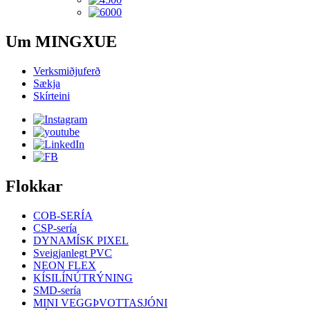
Um MINGXUE
Verksmiðjuferð
Sækja
Skírteini
Flokkar
COB-SERÍA
CSP-sería
DYNAMÍSK PIXEL
Sveigjanlegt PVC
NEON FLEX
KÍSILÍNÚTRÝNING
SMD-sería
MINI VEGGÞVOTTASJÓNI