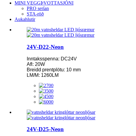
MINI VEGGÞVOTTASJÓNI
PRO serían
STA-röð
Aukahlutir
24V-D22-Neon
Inntaksspenna: DC24V
Afl: 20W
Breidd prentplötu: 10 mm
LM/M: 1260LM
24V-D25-Neon