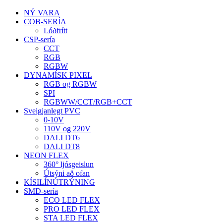
NÝ VARA
COB-SERÍA
Lóðfrítt
CSP-sería
CCT
RGB
RGBW
DYNAMÍSK PIXEL
RGB og RGBW
SPI
RGBWW/CCT/RGB+CCT
Sveigjanlegt PVC
0-10V
110V og 220V
DALI DT6
DALI DT8
NEON FLEX
360° ljósgeislun
Útsýni að ofan
KÍSILÍNÚTRÝNING
SMD-sería
ECO LED FLEX
PRO LED FLEX
STA LED FLEX