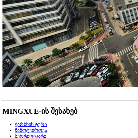
MINGXUE-ის შესახებ
ქარხნის ტური
ჩამოტვირთვა
სერტიფიკატი