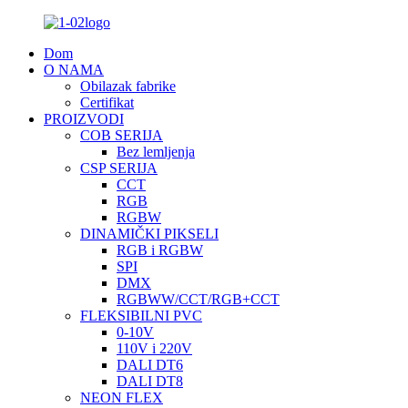
Dom
O NAMA
Obilazak fabrike
Certifikat
PROIZVODI
COB SERIJA
Bez lemljenja
CSP SERIJA
CCT
RGB
RGBW
DINAMIČKI PIKSELI
RGB i RGBW
SPI
DMX
RGBWW/CCT/RGB+CCT
FLEKSIBILNI PVC
0-10V
110V i 220V
DALI DT6
DALI DT8
NEON FLEX