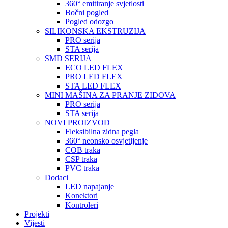
360° emitiranje svjetlosti
Bočni pogled
Pogled odozgo
SILIKONSKA EKSTRUZIJA
PRO serija
STA serija
SMD SERIJA
ECO LED FLEX
PRO LED FLEX
STA LED FLEX
MINI MAŠINA ZA PRANJE ZIDOVA
PRO serija
STA serija
NOVI PROIZVOD
Fleksibilna zidna pegla
360° neonsko osvjetljenje
COB traka
CSP traka
PVC traka
Dodaci
LED napajanje
Konektori
Kontroleri
Projekti
Vijesti