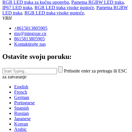
RGB LED traka za kućnu upotrebu
,
Pametna RGBW LED traka
,
IP67 LED traka
,
RGB LED traka visoke gustoće
,
Pametna RGBW
LED traka
,
RGB LED traka visoke gustoće
,
VRH
+8615813805905
mx@mingxue.cn
8615813805905
Kontaktirajte nas
Ostavite svoju poruku:
Pritisnite enter za pretragu ili ESC
za zatvaranje
English
French
German
Portuguese
Spanish
Russian
Japanese
Korean
Arabic