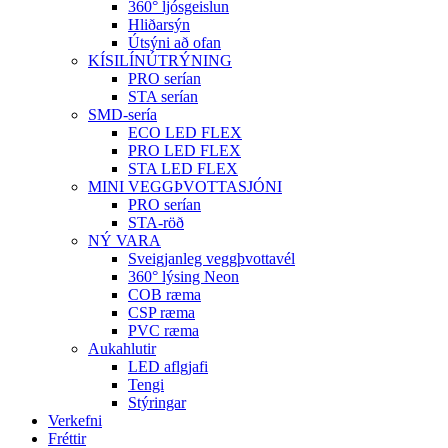
360° ljósgeislun
Hliðarsýn
Útsýni að ofan
KÍSILÍNÚTRÝNING
PRO serían
STA serían
SMD-sería
ECO LED FLEX
PRO LED FLEX
STA LED FLEX
MINI VEGGÞVOTTASJÓNI
PRO serían
STA-röð
NÝ VARA
Sveigjanleg veggþvottavél
360° lýsing Neon
COB ræma
CSP ræma
PVC ræma
Aukahlutir
LED aflgjafi
Tengi
Stýringar
Verkefni
Fréttir