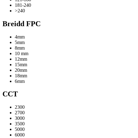
181-240
>240
Breidd FPC
4mm
5mm
8mm
10 mm
12mm
15mm
20mm
18mm
6mm
CCT
2300
2700
3000
3500
5000
6000