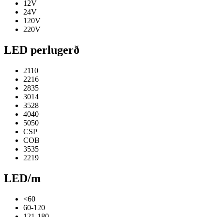
12V
24V
120V
220V
LED perlugerð
2110
2216
2835
3014
3528
4040
5050
CSP
COB
3535
2219
LED/m
<60
60-120
121-180