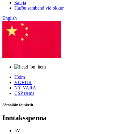
Sækja
Hafðu samband við okkur
English
kínverska
Heim
VÖRUR
NÝ VARA
CSP ræma
Sérsniðin forskrift
Inntaksspenna
5V