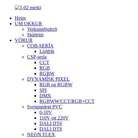
Heim
UM OKKUR
Verksmiðjuferð
Skírteini
VÖRUR
COB-SERÍA
Lóðfrítt
CSP-sería
CCT
RGB
RGBW
DYNAMÍSK PIXEL
RGB og RGBW
SPI
DMX
RGBWW/CCT/RGB+CCT
Sveigjanlegt PVC
0-10V
110V og 220V
DALI DT6
DALI DT8
NEON FLEX