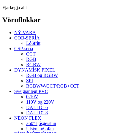
Fjarlægja allt
Vöruflokkar
NÝ VARA
COB-SERÍA
Lóðfrítt
CSP-sería
CCT
RGB
RGBW
DYNAMÍSK PIXEL
RGB og RGBW
SPI
RGBWW/CCT/RGB+CCT
Sveigjanlegt PVC
0-10V
110V og 220V
DALI DT6
DALI DT8
NEON FLEX
360° ljósgeislun
Útsýni að ofan