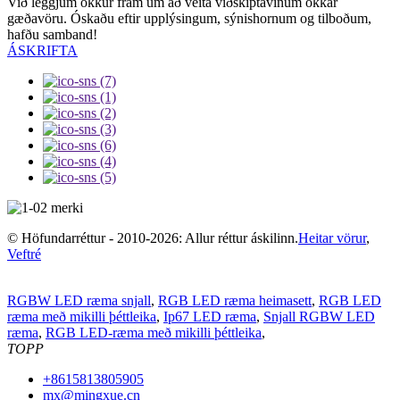
Við leggjum okkur fram um að veita viðskiptavinum okkar
gæðavöru. Óskaðu eftir upplýsingum, sýnishornum og tilboðum,
hafðu samband!
ÁSKRIFTA
© Höfundarréttur - 2010-2026: Allur réttur áskilinn.
Heitar vörur
,
Veftré
RGBW LED ræma snjall
,
RGB LED ræma heimasett
,
RGB LED
ræma með mikilli þéttleika
,
Ip67 LED ræma
,
Snjall RGBW LED
ræma
,
RGB LED-ræma með mikilli þéttleika
,
TOPP
+8615813805905
mx@mingxue.cn