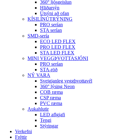
360° ljósgeislun
Hliðarsýn
Útsýni að ofan
KÍSILÍNÚTRÝNING
PRO serían
STA serían
SMD-sería
ECO LED FLEX
PRO LED FLEX
STA LED FLEX
MINI VEGGÞVOTTASJÓNI
PRO serían
STA-röð
NÝ VARA
Sveigjanleg veggþvottavél
360° lýsing Neon
COB ræma
CSP ræma
PVC ræma
Aukahlutir
LED aflgjafi
Tengi
Stýringar
Verkefni
Fréttir