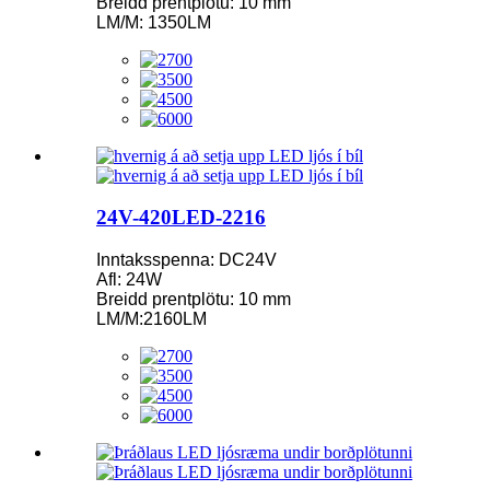
Breidd prentplötu: 10 mm
LM/M: 1350LM
24V-420LED-2216
Inntaksspenna: DC24V
Afl: 24W
Breidd prentplötu: 10 mm
LM/M:2160LM