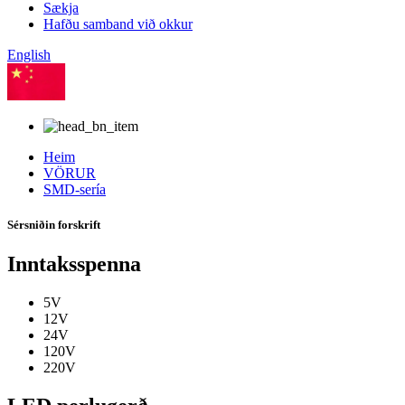
Sækja
Hafðu samband við okkur
English
kínverska
Heim
VÖRUR
SMD-sería
Sérsniðin forskrift
Inntaksspenna
5V
12V
24V
120V
220V