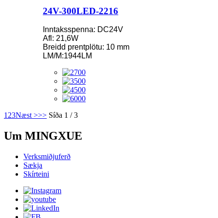
24V-300LED-2216
Inntaksspenna: DC24V
Afl: 21,6W
Breidd prentplötu: 10 mm
LM/M:1944LM
1
2
3
Næst >
>>
Síða 1 / 3
Um MINGXUE
Verksmiðjuferð
Sækja
Skírteini