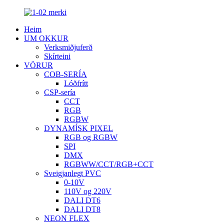
Heim
UM OKKUR
Verksmiðjuferð
Skírteini
VÖRUR
COB-SERÍA
Lóðfrítt
CSP-sería
CCT
RGB
RGBW
DYNAMÍSK PIXEL
RGB og RGBW
SPI
DMX
RGBWW/CCT/RGB+CCT
Sveigjanlegt PVC
0-10V
110V og 220V
DALI DT6
DALI DT8
NEON FLEX