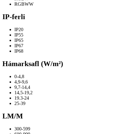
RGBWW
IP-ferli
IP20
IP55
IP65
IP67
IP68
Hámarksafl (W/m²)
0-4,8
4,9-9,6
9,7-14,4
14,5-19,2
19.3-24
25-39
LM/M
300-599