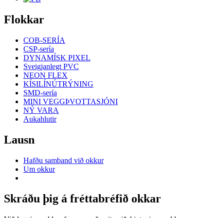
Flokkar
COB-SERÍA
CSP-sería
DYNAMÍSK PIXEL
Sveigjanlegt PVC
NEON FLEX
KÍSILÍNÚTRÝNING
SMD-sería
MINI VEGGÞVOTTASJÓNI
NÝ VARA
Aukahlutir
Lausn
Hafðu samband við okkur
Um okkur
Skráðu þig á fréttabréfið okkar