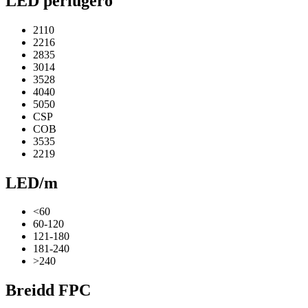
LED perlugerð
2110
2216
2835
3014
3528
4040
5050
CSP
COB
3535
2219
LED/m
<60
60-120
121-180
181-240
>240
Breidd FPC