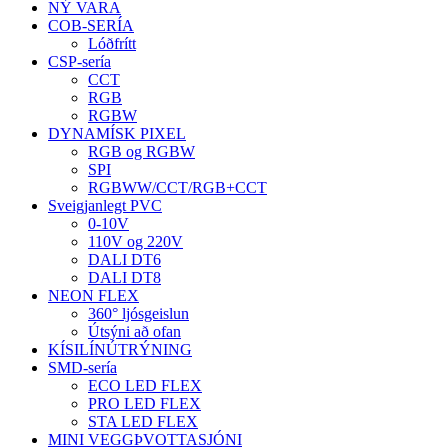
NÝ VARA
COB-SERÍA
Lóðfrítt
CSP-sería
CCT
RGB
RGBW
DYNAMÍSK PIXEL
RGB og RGBW
SPI
RGBWW/CCT/RGB+CCT
Sveigjanlegt PVC
0-10V
110V og 220V
DALI DT6
DALI DT8
NEON FLEX
360° ljósgeislun
Útsýni að ofan
KÍSILÍNÚTRÝNING
SMD-sería
ECO LED FLEX
PRO LED FLEX
STA LED FLEX
MINI VEGGÞVOTTASJÓNI