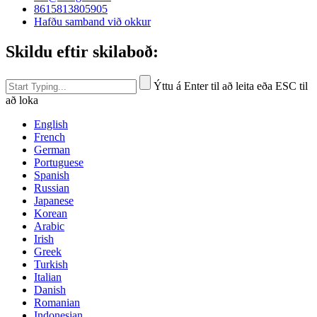
8615813805905
Hafðu samband við okkur
Skildu eftir skilaboð:
Ýttu á Enter til að leita eða ESC til
að loka
English
French
German
Portuguese
Spanish
Russian
Japanese
Korean
Arabic
Irish
Greek
Turkish
Italian
Danish
Romanian
Indonesian