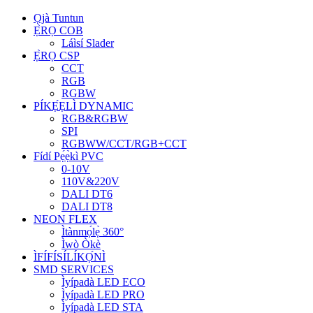
Ọjà Tuntun
Ẹ̀RỌ COB
Láìsí Slader
Ẹ̀RỌ CSP
CCT
RGB
RGBW
PÍKẸ́ẸLÌ DYNAMIC
RGB&RGBW
SPI
RGBWW/CCT/RGB+CCT
Fídí Pẹ́ẹ̀kì PVC
0-10V
110V&220V
DALI DT6
DALI DT8
NEON FLEX
Ìtànmọ́lẹ̀ 360°
Ìwò Òkè
ÌFÍFÍSÍLÍKỌ́NÌ
SMD SERVICES
Ìyípadà LED ECO
Ìyípadà LED PRO
Ìyípadà LED STA