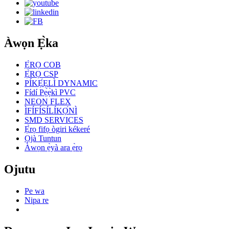
Àwọn Ẹ̀ka
Ẹ̀RỌ COB
Ẹ̀RỌ CSP
PÍKẸ́ẸLÌ DYNAMIC
Fídí Pẹ́ẹ̀kì PVC
NEON FLEX
ÌFÍFÍSÍLÍKỌ́NÌ
SMD SERVICES
Ẹ̀rọ fifọ ògiri kékeré
Ọjà Tuntun
Àwọn ẹ̀yà ara ẹ̀rọ
Ojutu
Pe wa
Nipa re