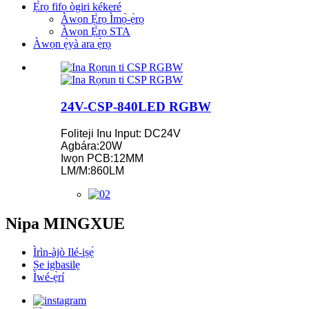
Ẹ̀rọ fifọ ògiri kékeré
Àwọn Ẹ̀rọ Ìmọ̀-ẹ̀rọ
Àwọn Ẹ̀rọ STA
Àwọn ẹ̀yà ara ẹ̀rọ
24V-CSP-840LED RGBW
Foliteji Inu Input: DC24V
Agbára:20W
Iwọn PCB:12MM
LM/M:860LM
Nipa MINGXUE
Ìrìn-àjò Ilé-iṣẹ́
Ṣe igbasilẹ
Ìwé-ẹ̀rí