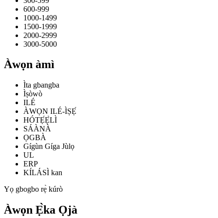
300-599
600-999
1000-1499
1500-1999
2000-2999
3000-5000
Àwọn àmì
Ìta gbangba
Ìṣòwò
ILÉ
ÀWỌN ILÉ-ÌṢẸ́
HÓTẸ́Ẹ̀LÌ
SÁÀNÀ
ỌGBÀ
Gígùn Gíga Jùlọ
UL
ERP
KÍLÁSÌ kan
Yọ gbogbo rẹ̀ kúrò
Àwọn Ẹ̀ka Ọjà