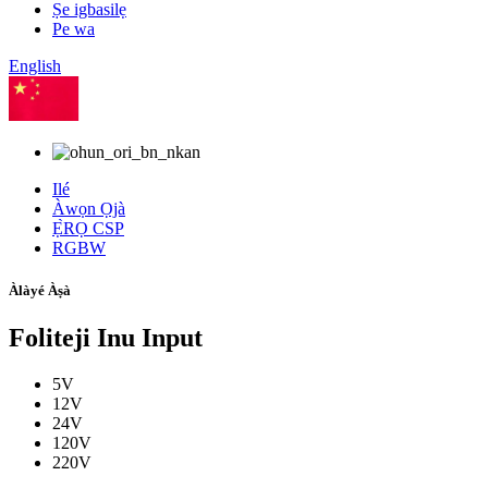
Ṣe igbasilẹ
Pe wa
English
Àwọn ará Ṣáínà
Ilé
Àwọn Ọjà
Ẹ̀RỌ CSP
RGBW
Àlàyé Àṣà
Foliteji Inu Input
5V
12V
24V
120V
220V