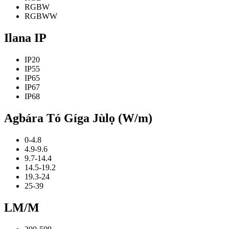
RGBW
RGBWW
Ilana IP
IP20
IP55
IP65
IP67
IP68
Agbára Tó Gíga Jùlọ (W/m)
0-4.8
4.9-9.6
9.7-14.4
14.5-19.2
19.3-24
25-39
LM/M