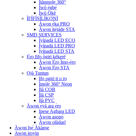
Ìtànmọ́lẹ̀ 360°
Ìwò ẹ̀gbẹ́
Ìwò Òkè
ÌFÍFÍSÍLÍKỌ́NÌ
Àwọn ẹ̀ka PRO
Àwọn ìtẹ̀jáde STA
SMD SERVICES
Ìyípadà LED ECO
Ìyípadà LED PRO
Ìyípadà LED STA
Ẹ̀rọ fifọ ògiri kékeré
Àwọn Ẹ̀rọ Ìmọ̀-ẹ̀rọ
Àwọn Ẹ̀rọ STA
Ọjà Tuntun
Ifọ ogiri ti o rọ
Ìmọ́lẹ̀ 360° Neon
Ìlà COB
Ìlà CSP
Ìlà PVC
Àwọn ẹ̀yà ara ẹ̀rọ
Ipese Agbara LED
Àwọn asopọ̀
Àwọn olùdarí
Àwọn Iṣẹ́ Àkànṣe
Awọn iroyin