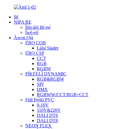
Ilé
NIPA RE
Ìrìn-àjò Ilé-iṣẹ́
Ìwé-ẹ̀rí
Àwọn Ọjà
Ẹ̀RỌ COB
Láìsí Slader
Ẹ̀RỌ CSP
CCT
RGB
RGBW
PÍKẸ́ẸLÌ DYNAMIC
RGB&RGBW
SPI
DMX
RGBWW/CCT/RGB+CCT
Fídí Pẹ́ẹ̀kì PVC
0-10V
110V&220V
DALI DT6
DALI DT8
NEON FLEX