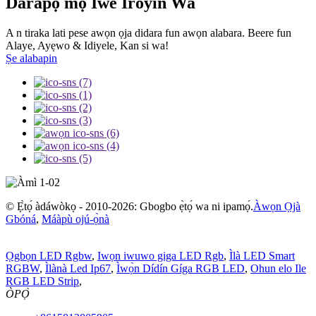
Darapọ mọ Iwe Iroyin Wa
A n tiraka lati pese awọn ọja didara fun awọn alabara. Beere fun
Alaye, Ayẹwo & Idiyele, Kan si wa!
Ṣe alabapin
© Ẹ̀tọ́ àdáwòkọ - 2010-2026: Gbogbo ẹ̀tọ́ wa ni ipamọ́.
Àwọn Ọjà
Gbóná
,
Máàpù ojú-ọ̀nà
Ọgbọn LED Rgbw
,
Iwọn iwuwo giga LED Rgb
,
Ìlà LED Smart
RGBW
,
Ìlànà Led Ip67
,
Ìwọ̀n Dídín Gíga RGB LED
,
Ohun elo Ile
RGB LED Strip
,
ÒPỌ̀