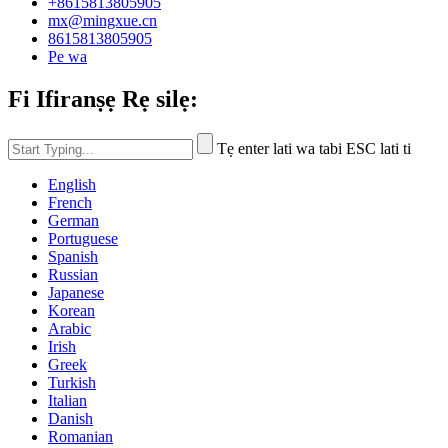
+8615813805905
mx@mingxue.cn
8615813805905
Pe wa
Fi Ifiranṣẹ Rẹ silẹ:
Tẹ enter lati wa tabi ESC lati ti
English
French
German
Portuguese
Spanish
Russian
Japanese
Korean
Arabic
Irish
Greek
Turkish
Italian
Danish
Romanian