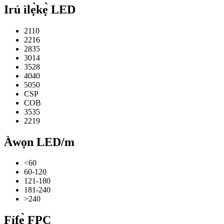
Irú ìlẹ̀kẹ̀ LED
2110
2216
2835
3014
3528
4040
5050
CSP
COB
3535
2219
Àwọn LED/m
<60
60-120
121-180
181-240
>240
Fífẹ̀ FPC