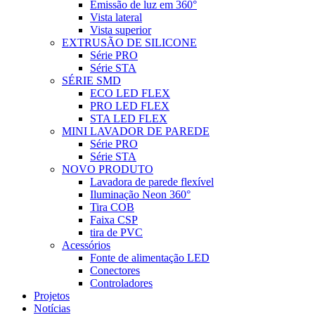
Emissão de luz em 360°
Vista lateral
Vista superior
EXTRUSÃO DE SILICONE
Série PRO
Série STA
SÉRIE SMD
ECO LED FLEX
PRO LED FLEX
STA LED FLEX
MINI LAVADOR DE PAREDE
Série PRO
Série STA
NOVO PRODUTO
Lavadora de parede flexível
Iluminação Neon 360°
Tira COB
Faixa CSP
tira de PVC
Acessórios
Fonte de alimentação LED
Conectores
Controladores
Projetos
Notícias