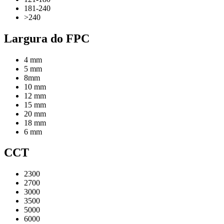
181-240
>240
Largura do FPC
4 mm
5 mm
8mm
10 mm
12 mm
15 mm
20 mm
18 mm
6 mm
CCT
2300
2700
3000
3500
5000
6000