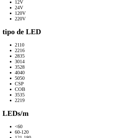
12V
24V
120V
220V
tipo de LED
2110
2216
2835
3014
3528
4040
5050
CSP
COB
3535
2219
LEDs/m
<60
60-120
121-180