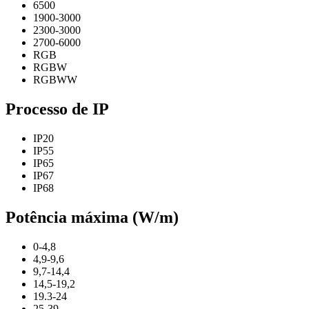
6500
1900-3000
2300-3000
2700-6000
RGB
RGBW
RGBWW
Processo de IP
IP20
IP55
IP65
IP67
IP68
Potência máxima (W/m)
0-4,8
4,9-9,6
9,7-14,4
14,5-19,2
19.3-24
25-39