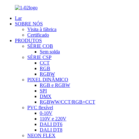
Lar
SOBRE NÓS
Visita à fábrica
Certificado
PRODUTOS
SÉRIE COB
Sem solda
SÉRIE CSP
CCT
RGB
RGBW
PIXEL DINÂMICO
RGB e RGBW
SPI
DMX
RGBWW/CCT/RGB+CCT
PVC flexível
0-10V
110V e 220V
DALI DT6
DALI DT8
NEON FLEX