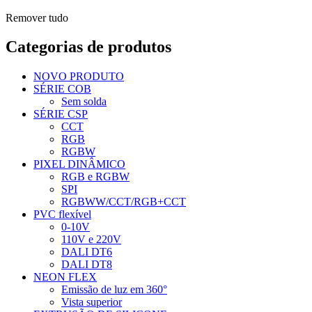
Remover tudo
Categorias de produtos
NOVO PRODUTO
SÉRIE COB
Sem solda
SÉRIE CSP
CCT
RGB
RGBW
PIXEL DINÂMICO
RGB e RGBW
SPI
RGBWW/CCT/RGB+CCT
PVC flexível
0-10V
110V e 220V
DALI DT6
DALI DT8
NEON FLEX
Emissão de luz em 360°
Vista superior