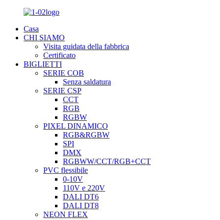
Casa
CHI SIAMO
Visita guidata della fabbrica
Certificato
BIGLIETTI
SERIE COB
Senza saldatura
SERIE CSP
CCT
RGB
RGBW
PIXEL DINAMICO
RGB&RGBW
SPI
DMX
RGBWW/CCT/RGB+CCT
PVC flessibile
0-10V
110V e 220V
DALI DT6
DALI DT8
NEON FLEX