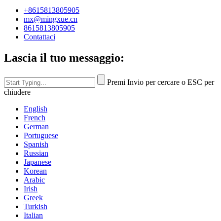
+8615813805905
mx@mingxue.cn
8615813805905
Contattaci
Lascia il tuo messaggio:
Premi Invio per cercare o ESC per
chiudere
English
French
German
Portuguese
Spanish
Russian
Japanese
Korean
Arabic
Irish
Greek
Turkish
Italian