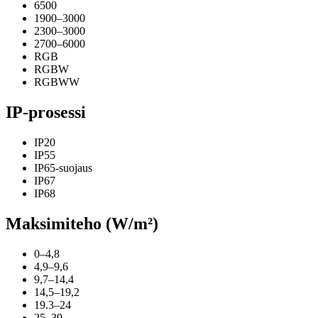
6500
1900–3000
2300–3000
2700–6000
RGB
RGBW
RGBWW
IP-prosessi
IP20
IP55
IP65-suojaus
IP67
IP68
Maksimiteho (W/m²)
0–4,8
4,9–9,6
9,7–14,4
14,5–19,2
19.3–24
25–39