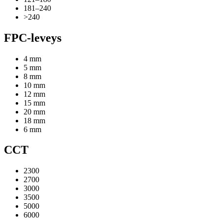
181–240
>240
FPC-leveys
4 mm
5 mm
8 mm
10 mm
12 mm
15 mm
20 mm
18 mm
6 mm
CCT
2300
2700
3000
3500
5000
6000