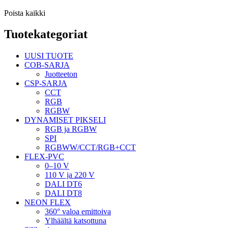
Poista kaikki
Tuotekategoriat
UUSI TUOTE
COB-SARJA
Juotteeton
CSP-SARJA
CCT
RGB
RGBW
DYNAMISET PIKSELI
RGB ja RGBW
SPI
RGBWW/CCT/RGB+CCT
FLEX-PVC
0–10 V
110 V ja 220 V
DALI DT6
DALI DT8
NEON FLEX
360° valoa emittoiva
Ylhäältä katsottuna