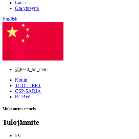
Lataa
Ota yhteyttä
English
kiinalainen
Kotiin
TUOTTEET
CSP-SARJA
RGBW
Mukautettu erittely
Tulojännite
5V