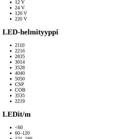
12 V
24 V
120 V
220 V
LED-helmityyppi
2110
2216
2835
3014
3528
4040
5050
CSP
COB
3535
2219
LEDit/m
<60
60–120
121–180