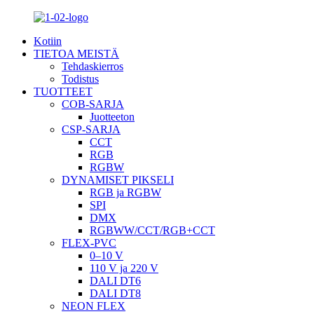
Kotiin
TIETOA MEISTÄ
Tehdaskierros
Todistus
TUOTTEET
COB-SARJA
Juotteeton
CSP-SARJA
CCT
RGB
RGBW
DYNAMISET PIKSELI
RGB ja RGBW
SPI
DMX
RGBWW/CCT/RGB+CCT
FLEX-PVC
0–10 V
110 V ja 220 V
DALI DT6
DALI DT8
NEON FLEX