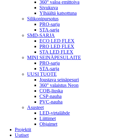
360° valoa emittoiva
Sivukuva
Ylhäältä katsottuna
Silikonipursotus
PRO-sarja
STA-sarja
SMD-SARJA
ECO LED FLEX
PRO LED FLEX
STA LED FLEX
MINI SEINÄPESULAITE
PRO-sarja
STA-sarja
UUSI TUOTE
Joustava seinäpesuri
360° valaistus Neon
COB-liuska
CSP-nauha
PVC-nauha
Asusteet
LED-virtalähde
Liittimet
Ohjaimet
Projektit
Uutiset