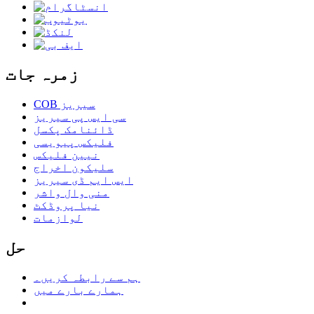
زمرہ جات
COB سیریز
سی ایس پی سیریز
ڈائنامک پکسل
فلیکس پیویسی
نیین فلیکس
سلیکون اخراج
ایس ایم ڈی سیریز
منی وال واشر
نیا پروڈکٹ
لوازمات
حل
ہم سے رابطہ کریں۔
ہمارے بارے میں