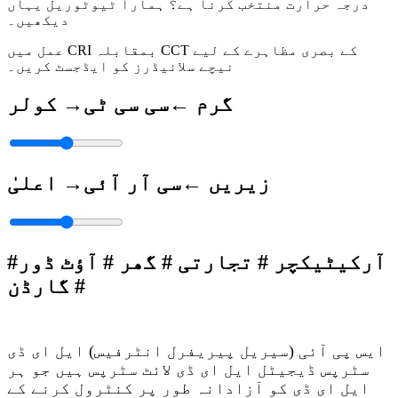
درجہ حرارت منتخب کرنا ہے؟ ہمارا ٹیوٹوریل یہاں
دیکھیں۔
عمل میں CRI بمقابلہ CCT کے بصری مظاہرے کے لیے
نیچے سلائیڈرز کو ایڈجسٹ کریں۔
گرم ←
سی سی ٹی
→ کولر
زیریں ←
سی آر آئی
→ اعلیٰ
#آرکیٹیکچر # تجارتی # گھر # آؤٹ ڈور
# گارڈن
ایس پی آئی (سیریل پیریفرل انٹرفیس) ایل ای ڈی
سٹرپس ڈیجیٹل ایل ای ڈی لائٹ سٹرپس ہیں جو ہر
ایل ای ڈی کو آزادانہ طور پر کنٹرول کرنے کے