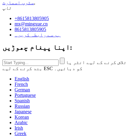
,
سٹرپ اسمارٹ
ٹاپ
+8615813805905
mx@mingxue.cn
8615813805905
ہم سے رابطہ کریں۔
اپنا پیغام چھوڑیں:
تلاش کرنے کے لیے انٹر یا
بند کرنے کے لیے ESC کو دبائیں۔
English
French
German
Portuguese
Spanish
Russian
Japanese
Korean
Arabic
Irish
Greek