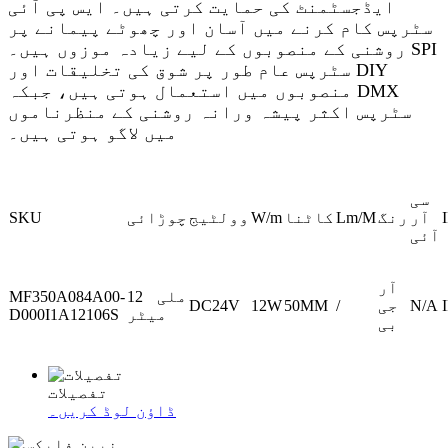
ایڈجسٹمنٹ کی حمایت کرتی ہیں۔ ایس پی آئی
سٹرپس کام کرنے میں آسان اور چھوٹے پیمانے پر
روشنی کے منصوبوں کے لیے زیادہ موزوں ہیں۔ SPI
سٹرپس عام طور پر شوق کی تخلیقات اور DIY
منصوبوں میں استعمال ہوتی ہیں، جبکہ DMX
سٹرپس اکثر پیشہ ورانہ روشنی کے منظرناموں
میں لاگو ہوتی ہیں۔
سی
آر
رنگ
Lm/M
کاٹنا
W/m
وولٹیج
چوڑائی
SKU
آئی
آر
12 ملی
MF350A084A00-
N/A
جی
/
50MM
12W
DC24V
میٹر
D000I1A12106S
بی
تفصیلات
ڈاؤن لوڈ کریں۔