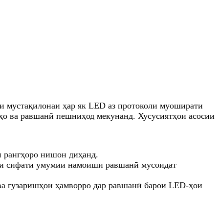
и мустақилонаи ҳар як LED аз протоколи муоширати
гҳо ва равшанӣ пешниҳод мекунанд. Хусусиятҳои асосии
и рангҳоро нишон диҳанд.
дани сифати умумии намоиши равшанӣ мусоидат
ва гузаришҳои ҳамворро дар равшанӣ барои LED-ҳои