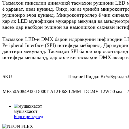
Тасмаҳои пикселии динамикӣ тасмаҳои рӯшноии LED ме
ё ҳаракат, иваз кунанд. Онҳо, ки аз ҷониби микроконт
рӯшноиро эҷод кунанд. Микроконтроллер ё чип сигналҳо
ҳар як LED мувофиқан муқаррар мекунад ва маълумотро
васеъ дар насбҳои рӯшноӣ ва намоишҳои саҳнавӣ исти
Тасмаҳои LED-и DMX барои идоракунии инфиродии LED б
Peripheral Interface (SPI) истифода мебаранд. Дар му
дастгирӣ мекунанд. Тасмаҳои SPI барои кор осонтаран
истифода мешаванд, дар ҳоле ки тасмаҳои DMX аксар в
SKU
Паҳноӣ
Шиддат
Вт/м
Буридан
MF350A084A00-D000I1A12106S
12ММ
DC24V
12W
50 мм
/
мушаххасот
Боргирӣ кунед