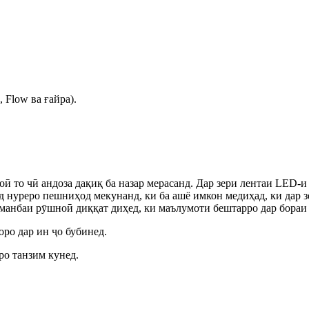
 Flow ва ғайра).
оӣ то чӣ андоза дақиқ ба назар мерасанд. Дар зери лентаи LED-
д нуреро пешниҳод мекунанд, ки ба ашё имкон медиҳад, ки дар з
и манбаи рӯшноӣ диққат диҳед, ки маълумоти бештарро дар бора
оро дар ин ҷо бубинед.
ро танзим кунед.