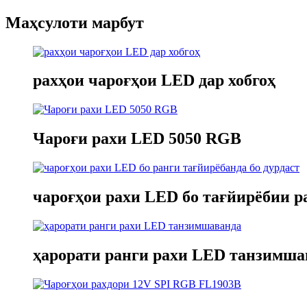
Маҳсулоти марбут
рахҳои чароғҳои LED дар хобгоҳ
Чароғи рахи LED 5050 RGB
чароғҳои рахи LED бо тағйирёбии ра
ҳарорати ранги рахи LED танзимша