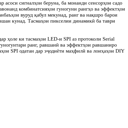
 асоси сигналҳои беруна, ба монанди сенсорҳои садо
етавонанд комбинатсияҳои гуногуни рангҳо ва эффектҳои
нбаъҳои вуруд қабул мекунад, ранг ва нақшро барои
вшан кунад. Тасмаҳои пикселии динамикӣ ба таври
р ҳоле ки тасмаҳои LED-и SPI аз протоколи Serial
 гуногунтари ранг, равшанӣ ва эффектҳои равшаниро
аҳои SPI одатан дар эҷодиёти маҳфилӣ ва лоиҳаҳои DIY