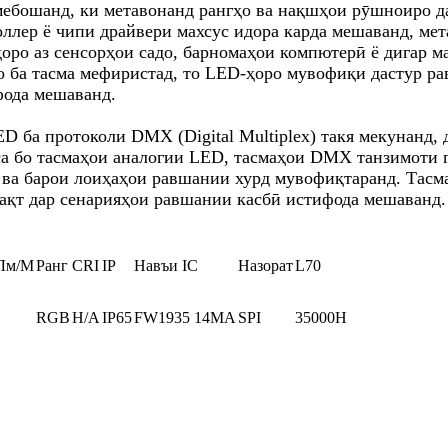
бошанд, ки метавонанд рангҳо ва нақшҳои рӯшноиро дар
роллер ё чипи драйвери махсус идора карда мешаванд, м
ро аз сенсорҳои садо, барномаҳои компютерӣ ё дигар ма
 ба тасма мефиристад, то LED-ҳоро мувофиқи дастур ра
фода мешаванд.
а протоколи DMX (Digital Multiplex) такя мекунанд, да
қоиса бо тасмаҳои аналогии LED, тасмаҳои DMX танзимоти
д ва барои лоиҳаҳои равшании хурд мувофиқтаранд. Тасм
ақт дар сенарияҳои равшании касбӣ истифода мешаванд.
Лм/М
Ранг
CRI
IP
Навъи IC
Назорат
L70
RGB
Н/А
IP65
FW1935 14MA
SPI
35000H