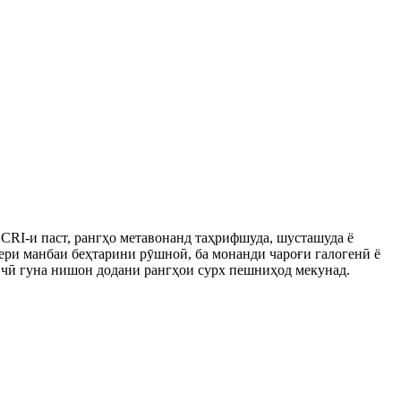
и CRI-и паст, рангҳо метавонанд таҳрифшуда, шусташуда ё
ери манбаи беҳтарини рӯшноӣ, ба монанди чароғи галогенӣ ё
и чӣ гуна нишон додани рангҳои сурх пешниҳод мекунад.