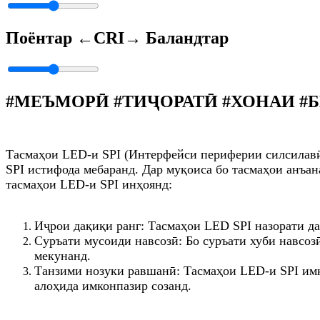
Поёнтар ←
CRI
→ Баландтар
#МЕЪМОРӢ #ТИҶОРАТӢ #ХОНАИ #Б
Тасмаҳои LED-и SPI (Интерфейси периферии силсилавӣ
SPI истифода мебаранд. Дар муқоиса бо тасмаҳои анъа
тасмаҳои LED-и SPI инҳоянд:
Иҷрои дақиқи ранг: Тасмаҳои LED SPI назорати д
Суръати мусоиди навсозӣ: Бо суръати хуби навсо
мекунанд.
Танзими нозуки равшанӣ: Тасмаҳои LED-и SPI имк
алоҳида имконпазир созанд.