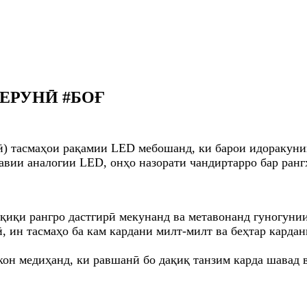
ЕРУНӢ #БОҒ
) тасмаҳои рақамии LED мебошанд, ки барои идоракуни
навии аналогии LED, онҳо назорати чандиртарро бар ран
ақиқи рангро дастгирӣ мекунанд ва метавонанд гуногуни
зӣ, ин тасмаҳо ба кам кардани милт-милт ва беҳтар кар
он медиҳанд, ки равшанӣ бо дақиқ танзим карда шавад 