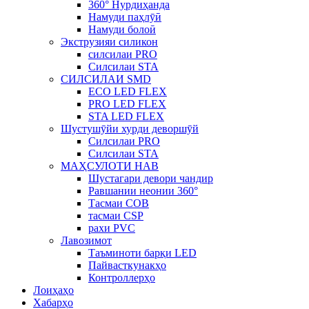
360° Нурдиҳанда
Намуди паҳлӯӣ
Намуди болоӣ
Экструзияи силикон
силсилаи PRO
Силсилаи STA
СИЛСИЛАИ SMD
ECO LED FLEX
PRO LED FLEX
STA LED FLEX
Шустушӯйи хурди деворшӯй
Силсилаи PRO
Силсилаи STA
МАҲСУЛОТИ НАВ
Шустагари девори чандир
Равшании неонии 360°
Тасмаи COB
тасмаи CSP
рахи PVC
Лавозимот
Таъминоти барқи LED
Пайвасткунакҳо
Контроллерҳо
Лоиҳаҳо
Хабарҳо