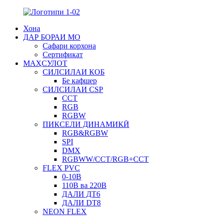
Хона
ДАР БОРАИ МО
Сафари корхона
Сертификат
МАҲСУЛОТ
СИЛСИЛАИ КОБ
Бе кафшер
СИЛСИЛАИ CSP
CCT
RGB
RGBW
ПИКСЕЛИ ДИНАМИКӢ
RGB&RGBW
SPI
DMX
RGBWW/CCT/RGB+CCT
FLEX PVC
0-10В
110В ва 220В
ДАЛИ ДТ6
ДАЛИ DT8
NEON FLEX