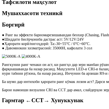
Тафсилоти маҳсулот
Мушаххасоти техникӣ
Боргирӣ
● Ранг ва эффекти барномарезишавандаи беохир (Chasing, Flash,
●Шиддати бисёрҷониба дастрас аст: 5V/12V/24V
●Ҳарорати корӣ/нигоҳдорӣ: Ta:-30~55°C / 0°C~60°C.
● Давомнокии хизматрасонӣ: 35000H, кафолати 3 сол
Рангкунии ранг ченаки он аст, ки рангҳо дар зери манбаи рӯшн
фарқнашаванда ба назар расанд. Маҳсулоти LED-и CRI-и балан
нури табиии рӯзона, ба назар расанд. Инчунин ба арзиши R9-
Ба шумо дар интихоби ҳарорати ранг кӯмак лозим аст? Дарси м
Барои намоиши визуалии CRI ва CCT дар амал, слайдерҳои зер
Гармтар ←
CCT
→ Хунуккунак