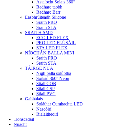
Astaíocht Solais 360°
Radharc taobh
Radharc Barr
Easbhrúiteadh Silicone
Sraith PRO
Sraith STA
SRAITH SMD
ECO LED FLEX
PRO LED FLÚSÁIL
STA LED FLEX
NÍOCHÁN BALLA MINI
Sraith PRO
Sraith STA
TÁIRGE NUA
Nigh balla solúbtha
Soilsiú 360° Neon
Stiall COB
Stiall CSP
Stiall PVC
Gabhálais
Soláthar Cumhachta LED
Nascóirí
Rialaitheoirí
Tionscadail
Nuacht