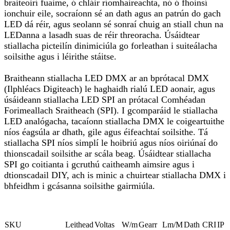
braiteoirí fuaime, ó chláir ríomhaireachta, nó ó fhoinsí
ionchuir eile, socraíonn sé an dath agus an patrún do gach
LED dá réir, agus seolann sé sonraí chuig an stiall chun na
LEDanna a lasadh suas de réir threoracha. Úsáidtear
stiallacha picteilín dinimiciúla go forleathan i suiteálacha
soilsithe agus i léirithe stáitse.
Braitheann stiallacha LED DMX ar an bprótacal DMX
(Ilphléacs Digiteach) le haghaidh rialú LED aonair, agus
úsáideann stiallacha LED SPI an prótacal Comhéadan
Forimeallach Sraitheach (SPI). I gcomparáid le stiallacha
LED analógacha, tacaíonn stiallacha DMX le coigeartuithe
níos éagsúla ar dhath, gile agus éifeachtaí soilsithe. Tá
stiallacha SPI níos simplí le hoibriú agus níos oiriúnaí do
thionscadail soilsithe ar scála beag. Úsáidtear stiallacha
SPI go coitianta i gcruthú caitheamh aimsire agus i
dtionscadail DIY, ach is minic a chuirtear stiallacha DMX i
bhfeidhm i gcásanna soilsithe gairmiúla.
SKU
Leithead
Voltas
W/m
Gearr
Lm/M
Dath
CRI
IP