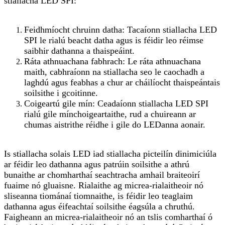
stiallacha LED SPI:
Feidhmíocht chruinn datha: Tacaíonn stiallacha LED
SPI le rialú beacht datha agus is féidir leo réimse
saibhir dathanna a thaispeáint.
Ráta athnuachana fabhrach: Le ráta athnuachana
maith, cabhraíonn na stiallacha seo le caochadh a
laghdú agus feabhas a chur ar cháilíocht thaispeántais
soilsithe i gcoitinne.
Coigeartú gile mín: Ceadaíonn stiallacha LED SPI
rialú gile mínchoigeartaithe, rud a chuireann ar
chumas aistrithe réidhe i gile do LEDanna aonair.
Is stiallacha solais LED iad stiallacha picteilín dinimiciúla
ar féidir leo dathanna agus patrúin soilsithe a athrú
bunaithe ar chomharthaí seachtracha amhail braiteoirí
fuaime nó gluaisne. Rialaithe ag micrea-rialaitheoir nó
sliseanna tiománaí tiomnaithe, is féidir leo teaglaim
dathanna agus éifeachtaí soilsithe éagsúla a chruthú.
Faigheann an micrea-rialaitheoir nó an tslis comharthaí ó