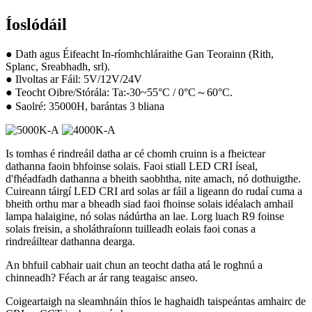
Íoslódáil
● Dath agus Éifeacht In-ríomhchláraithe Gan Teorainn (Rith,
Splanc, Sreabhadh, srl).
● Ilvoltas ar Fáil: 5V/12V/24V
● Teocht Oibre/Stórála: Ta:-30~55°C / 0°C～60°C.
● Saolré: 35000H, barántas 3 bliana
Is tomhas é rindreáil datha ar cé chomh cruinn is a fheictear
dathanna faoin bhfoinse solais. Faoi stiall LED CRI íseal,
d'fhéadfadh dathanna a bheith saobhtha, nite amach, nó dothuigthe.
Cuireann táirgí LED CRI ard solas ar fáil a ligeann do rudaí cuma a
bheith orthu mar a bheadh ​​​​siad faoi fhoinse solais idéalach amhail
lampa halaigine, nó solas nádúrtha an lae. Lorg luach R9 foinse
solais freisin, a sholáthraíonn tuilleadh eolais faoi conas a
rindreáiltear dathanna dearga.
An bhfuil cabhair uait chun an teocht datha atá le roghnú a
chinneadh? Féach ar ár rang teagaisc anseo.
Coigeartaigh na sleamhnáin thíos le haghaidh taispeántas amhairc de