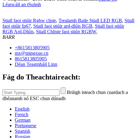
Léarscáil an tSuímh
Stiall faoi stiúir Rgbw cliste
,
Trealamh Baile Stiall LED RGB
,
Stiall
faoi stiúir Ip67
,
Stiall faoi stiúir ard-dlúis RGB
,
Stiall faoi stiúir
RGB Ard-Dlúis
,
Stiall Chliste faoi stiúir RGBW
,
BARR
+8615813805905
mx@mingxue.cn
8615813805905
Déan Teagmháil Linn
Fág do Theachtaireacht:
Brúigh isteach chun cuardach a
dhéanamh nó ESC chun dúnadh
English
French
German
Portuguese
Spanish
Russian