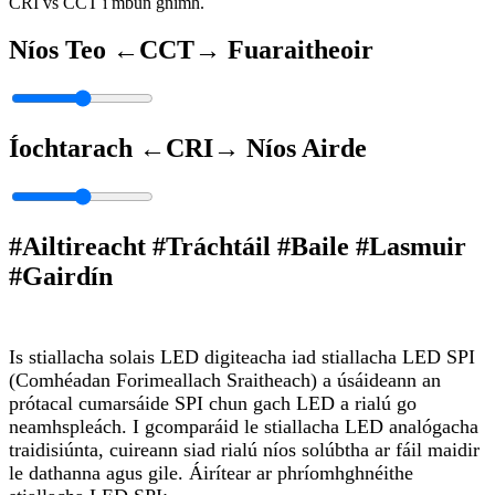
CRI vs CCT i mbun gnímh.
Níos Teo ←
CCT
→ Fuaraitheoir
Íochtarach ←
CRI
→ Níos Airde
#Ailtireacht #Tráchtáil #Baile #Lasmuir
#Gairdín
Is stiallacha solais LED digiteacha iad stiallacha LED SPI
(Comhéadan Forimeallach Sraitheach) a úsáideann an
prótacal cumarsáide SPI chun gach LED a rialú go
neamhspleách. I gcomparáid le stiallacha LED analógacha
traidisiúnta, cuireann siad rialú níos solúbtha ar fáil maidir
le dathanna agus gile. Áirítear ar phríomhghnéithe