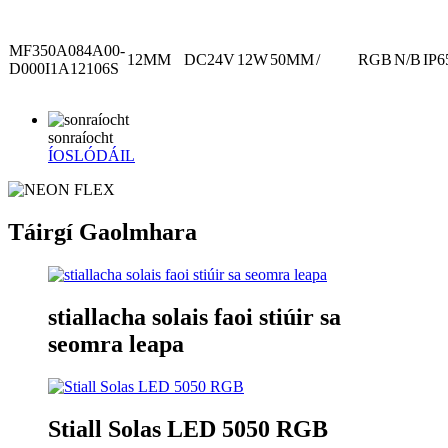
MF350A084A00-
12MM
DC24V
12W
50MM
/
RGB
N/B
IP6
D000I1A12106S
sonraíocht
ÍOSLÓDÁIL
Táirgí Gaolmhara
stiallacha solais faoi stiúir sa
seomra leapa
Stiall Solas LED 5050 RGB