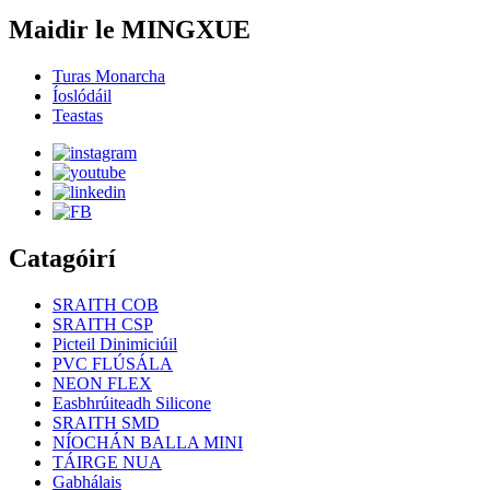
Maidir le MINGXUE
Turas Monarcha
Íoslódáil
Teastas
Catagóirí
SRAITH COB
SRAITH CSP
Picteil Dinimiciúil
PVC FLÚSÁLA
NEON FLEX
Easbhrúiteadh Silicone
SRAITH SMD
NÍOCHÁN BALLA MINI
TÁIRGE NUA
Gabhálais