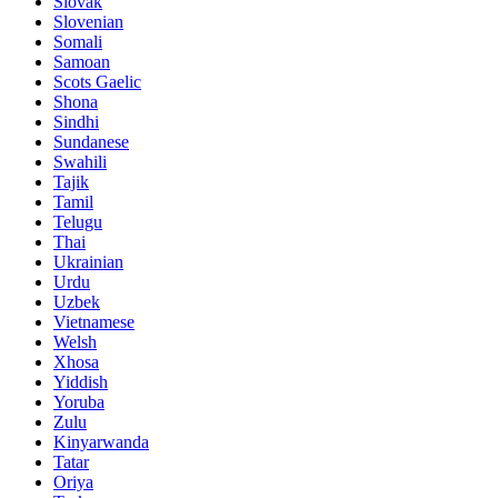
Slovak
Slovenian
Somali
Samoan
Scots Gaelic
Shona
Sindhi
Sundanese
Swahili
Tajik
Tamil
Telugu
Thai
Ukrainian
Urdu
Uzbek
Vietnamese
Welsh
Xhosa
Yiddish
Yoruba
Zulu
Kinyarwanda
Tatar
Oriya