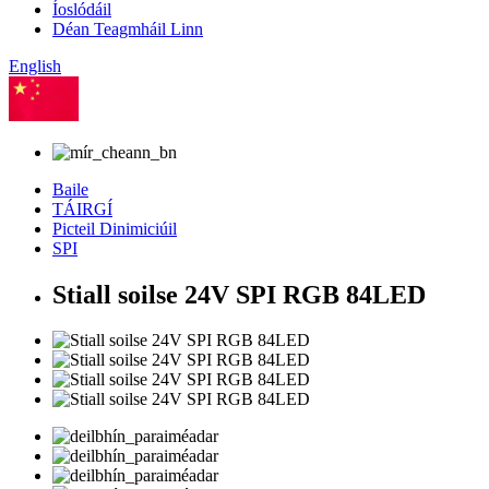
Íoslódáil
Déan Teagmháil Linn
English
Sínis
Baile
TÁIRGÍ
Picteil Dinimiciúil
SPI
Stiall soilse 24V SPI RGB 84LED