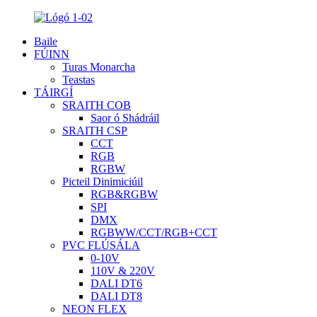
Baile
FÚINN
Turas Monarcha
Teastas
TÁIRGÍ
SRAITH COB
Saor ó Shádráil
SRAITH CSP
CCT
RGB
RGBW
Picteil Dinimiciúil
RGB&RGBW
SPI
DMX
RGBWW/CCT/RGB+CCT
PVC FLÚSÁLA
0-10V
110V & 220V
DALI DT6
DALI DT8
NEON FLEX