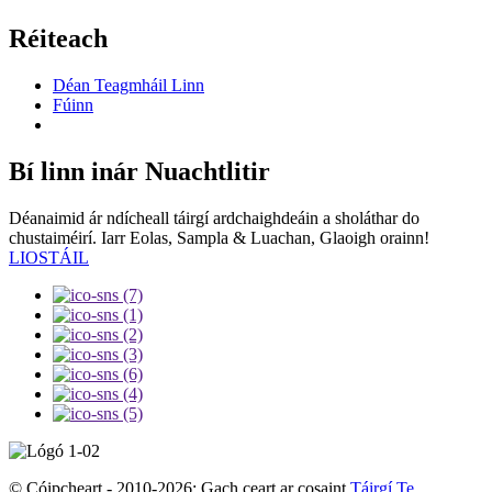
Réiteach
Déan Teagmháil Linn
Fúinn
Bí linn inár Nuachtlitir
Déanaimid ár ndícheall táirgí ardchaighdeáin a sholáthar do
chustaiméirí. Iarr Eolas, Sampla & Luachan, Glaoigh orainn!
LIOSTÁIL
© Cóipcheart - 2010-2026: Gach ceart ar cosaint.
Táirgí Te
,