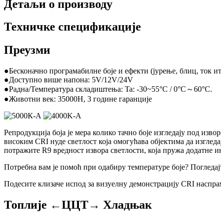
Детаљи о производу
Техничке спецификације
Преузми
●Бесконачно програмабилне боје и ефекти (јурење, блиц, ток ит
●Доступно више напона: 5V/12V/24V
●Радна/Температура складиштења: Ta: -30~55°C / 0°C～60°C.
●Животни век: 35000H, 3 године гаранције
Репродукција боја је мера колико тачно боје изгледају под из
високим CRI нуде светлост која омогућава објектима да изгледа
потражите R9 вредност извора светлости, која пружа додатне ин
Потребна вам је помоћ при одабиру температуре боје? Погледај
Подесите клизаче испод за визуелну демонстрацију CRI наспра
Топлије ←
ЦЦТ
→ Хладњак