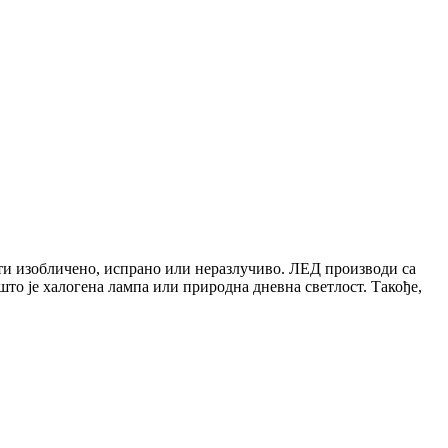
дати изобличено, испрано или неразлучиво. ЛЕД производи са
што је халогена лампа или природна дневна светлост. Такође,