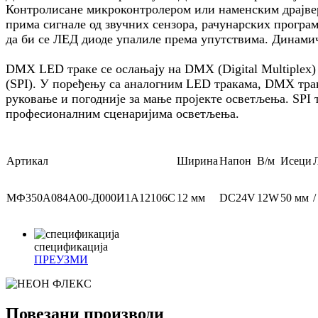
Контролисане микроконтролером или наменским драјвер
прима сигнале од звучних сензора, рачунарских програм
да би се ЛЕД диоде упалиле према упутствима. Динамич
DMX LED траке се ослањају на DMX (Digital Multiplex) п
(SPI). У поређењу са аналогним LED тракама, DMX траке
руковање и погодније за мање пројекте осветљења. SPI 
професионалним сценаријима осветљења.
Артикал
Ширина
Напон
В/м
Исеци
МФ350А084А00-Д000И1А12106С
12 мм
DC24V
12W
50 мм
/
спецификација
ПРЕУЗМИ
Повезани производи