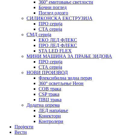
360° емитовање светлости
Бочни поглед
Поглед одозго
СИЛИКОНСКА ЕКСТРУЗИЈА
ПРО серија
СТА серија
СМД серија
ЕКО ЛЕД ФЛЕКС
ПРО ЛЕД ФЛЕКС
STA LED FLEX
МИНИ МАШИНА ЗА ПРАЊЕ ЗИДОВА
ПРО серија
СТА серија
НОВИ ПРОИЗВОД
Флексибилна зидна перач
360° осветљење Неон
COB трака
CSP трака
ПВЦ трака
Додатна опрема
ЛЕД напајање
Конектори
Контролери
Пројекти
Вести