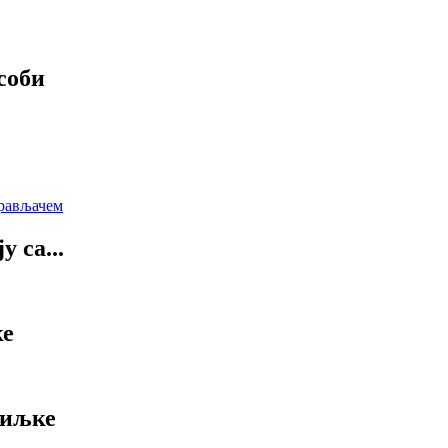
соби
 са...
ке
тиљке