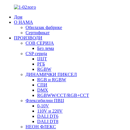
Дом
О НАМА
Обилазак фабрике
Сертификат
ПРОИЗВОДИ
COB СЕРИЈА
Без лема
CSP серија
ЦЦТ
РГБ
RGBW
ДИНАМИЧКИ ПИКСЕЛ
RGB и RGBW
СПИ
DMX
RGBWW/CCT/RGB+CCT
Флексибилни ПВЦ
0-10V
110V и 220V
DALI DT6
DALI DT8
НЕОН ФЛЕКС