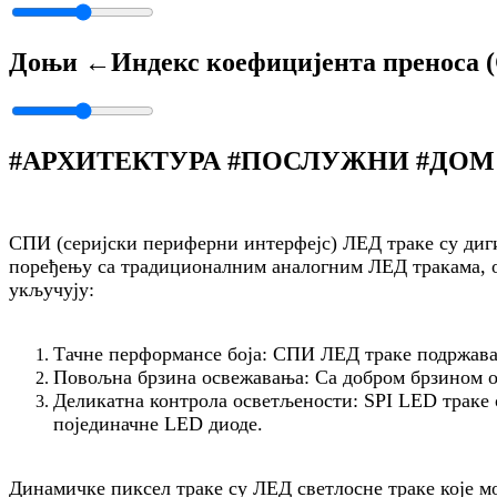
Доњи ←
Индекс коефицијента преноса 
#АРХИТЕКТУРА #ПОСЛУЖНИ #ДОМ
СПИ (серијски периферни интерфејс) ЛЕД траке су диг
поређењу са традиционалним аналогним ЛЕД тракама, 
укључују:
Тачне перформансе боја: СПИ ЛЕД траке подржавају
Повољна брзина освежавања: Са добром брзином о
Деликатна контрола осветљености: SPI LED траке 
појединачне LED диоде.
Динамичке пиксел траке су ЛЕД светлосне траке које мо