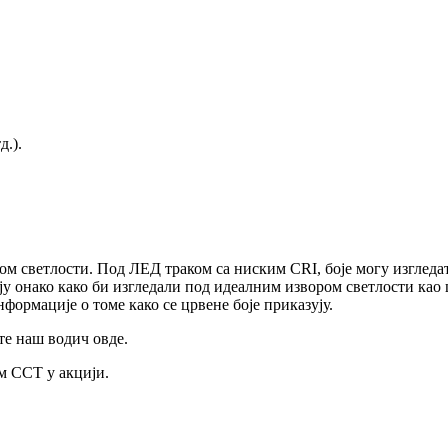
д.).
вором светлости. Под ЛЕД траком са ниским CRI, боје могу изгле
ју онако како би изгледали под идеалним извором светлости као 
формације о томе како се црвене боје приказују.
те наш водич овде.
м CCT у акцији.