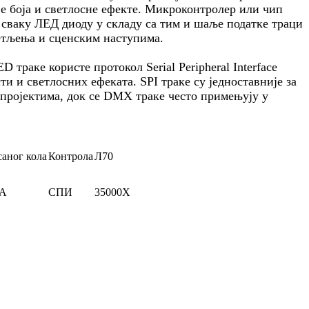
е боја и светлосне ефекте. Микроконтролер или чип
а сваку ЛЕД диоду у складу са тим и шаље податке траци
ветљења и сценским наступима.
траке користе протокол Serial Peripheral Interface
 и светлосних ефеката. SPI траке су једноставније за
“ пројектима, док се DMX траке често примењују у
аног кола
Контрола
Л70
MA
СПИ
35000Х