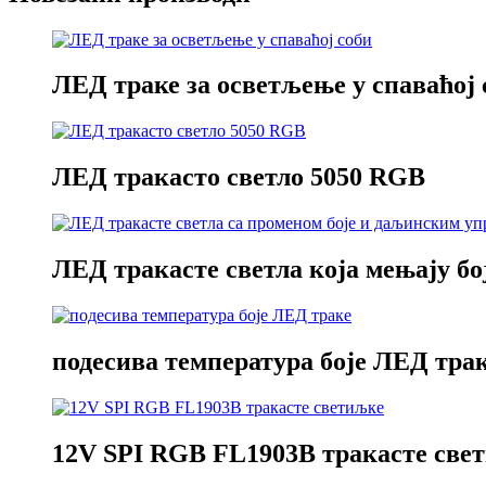
ЛЕД траке за осветљење у спаваћој 
ЛЕД тракасто светло 5050 RGB
ЛЕД тракасте светла која мењају боју
подесива температура боје ЛЕД тра
12V SPI RGB FL1903B тракасте све