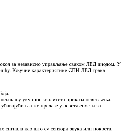
окол за независно управљање сваком ЛЕД диодом. У
ношћу. Кључне карактеристике СПИ ЛЕД трака
оја.
обољшању укупног квалитета приказа осветљења.
ућавајући глатке прелазе у осветљености за
х сигнала као што су сензори звука или покрета.