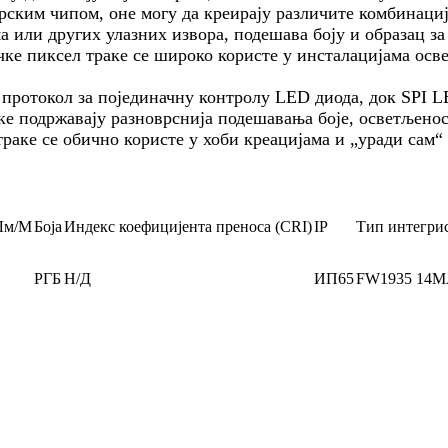
ским чипом, оне могу да креирају различите комбинациј
а или других улазних извора, подешава боју и образац з
ке пиксел траке се широко користе у инсталацијама ос
ротокол за појединачну контролу LED диода, док SPI LED 
 подржавају разноврснија подешавања боје, осветљености
траке се обично користе у хоби креацијама и „уради сам
Лм/М
Боја
Индекс коефицијента преноса (CRI)
IP
Тип интегрис
РГБ
Н/Д
ИП65
FW1935 14