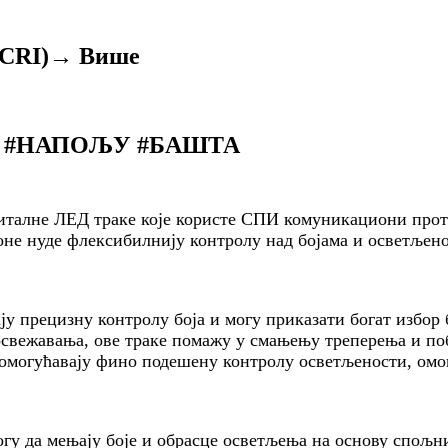
(CRI)
→ Више
 #НАПОЉУ #БАШТА
италне ЛЕД траке које користе СПИ комуникациони прот
оне нуде флексибилнију контролу над бојама и осветље
 прецизну контролу боја и могу приказати богат избор б
свежавања, ове траке помажу у смањењу треперења и п
омогућавају фино подешену контролу осветљености, омог
гу да мењају боје и обрасце осветљења на основу спољни