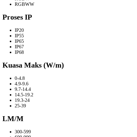
RGBWW
Proses IP
IP20
IP55
IP65
IP67
IP68
Kuasa Maks (W/m)
0-4.8
4.9-9.6
9.7-14.4
14.5-19.2
19.3-24
25-39
LM/M
300-599