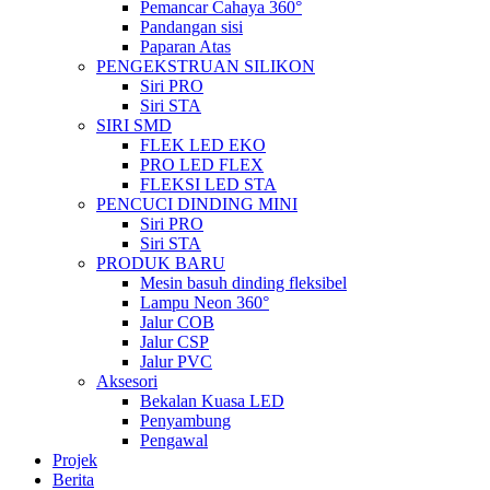
Pemancar Cahaya 360°
Pandangan sisi
Paparan Atas
PENGEKSTRUAN SILIKON
Siri PRO
Siri STA
SIRI SMD
FLEK LED EKO
PRO LED FLEX
FLEKSI LED STA
PENCUCI DINDING MINI
Siri PRO
Siri STA
PRODUK BARU
Mesin basuh dinding fleksibel
Lampu Neon 360°
Jalur COB
Jalur CSP
Jalur PVC
Aksesori
Bekalan Kuasa LED
Penyambung
Pengawal
Projek
Berita