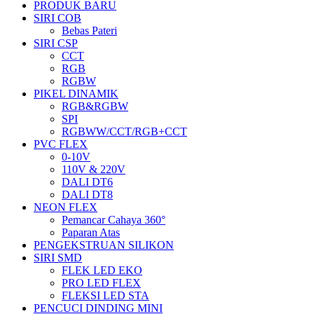
PRODUK BARU
SIRI COB
Bebas Pateri
SIRI CSP
CCT
RGB
RGBW
PIKEL DINAMIK
RGB&RGBW
SPI
RGBWW/CCT/RGB+CCT
PVC FLEX
0-10V
110V & 220V
DALI DT6
DALI DT8
NEON FLEX
Pemancar Cahaya 360°
Paparan Atas
PENGEKSTRUAN SILIKON
SIRI SMD
FLEK LED EKO
PRO LED FLEX
FLEKSI LED STA
PENCUCI DINDING MINI