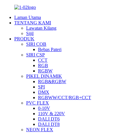
Laman Utama
TENTANG KAMI
Lawatan Kilang
Sijil
PRODUK
SIRI COB
Bebas Pateri
SIRI CSP
CCT
RGB
RGBW
PIKEL DINAMIK
RGB&RGBW
SPI
DMX
RGBWW/CCT/RGB+CCT
PVC FLEX
0-10V
110V & 220V
DALI DT6
DALI DT8
NEON FLEX