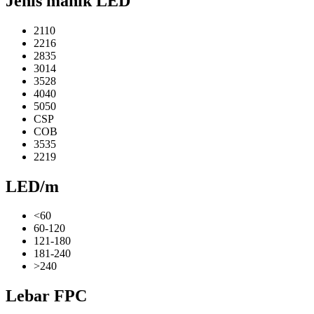
Jenis manik LED
2110
2216
2835
3014
3528
4040
5050
CSP
COB
3535
2219
LED/m
<60
60-120
121-180
181-240
>240
Lebar FPC