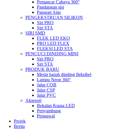
Pemancar Cahaya 360°
Pandangan sisi
Paparan Atas
PENGEKSTRUAN SILIKON
Siri PRO
Siri STA
SIRI SMD
FLEK LED EKO
PRO LED FLEX
FLEKSI LED STA
PENCUCI DINDING MINI
Siri PRO
Siri STA
PRODUK BARU
Mesin basuh dinding fleksibel
Lampu Neon 360°
Jalur COB
Jalur CSP
Jalur PVC
Aksesori
Bekalan Kuasa LED
Penyambung
Pengawal
Projek
Berita