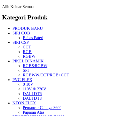
Alih Keluar Semua
Kategori Produk
PRODUK BARU
SIRI COB
Bebas Pateri
SIRI CSP
CCT
RGB
RGBW
PIKEL DINAMIK
RGB&RGBW
SPI
RGBWW/CCT/RGB+CCT
PVC FLEX
0-10V
110V & 220V
DALI DT6
DALI DT8
NEON FLEX
Pemancar Cahaya 360°
Paparan Atas