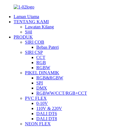
Laman Utama
TENTANG KAMI
Lawatan Kilang
Sijil
PRODUK
SIRI COB
Bebas Pateri
SIRI CSP
CCT
RGB
RGBW
PIKEL DINAMIK
RGB&RGBW
SPI
DMX
RGBWW/CCT/RGB+CCT
PVC FLEX
0-10V
110V & 220V
DALI DT6
DALI DT8
NEON FLEX