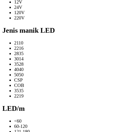
12V
24V
120V
220V
Jenis manik LED
2110
2216
2835
3014
3528
4040
5050
CSP
COB
3535
2219
LED/m
<60
60-120
121-180