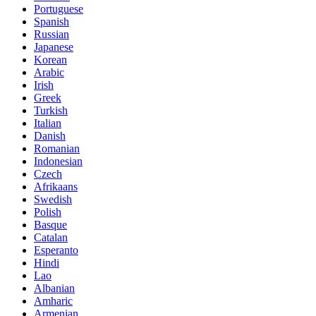
Portuguese
Spanish
Russian
Japanese
Korean
Arabic
Irish
Greek
Turkish
Italian
Danish
Romanian
Indonesian
Czech
Afrikaans
Swedish
Polish
Basque
Catalan
Esperanto
Hindi
Lao
Albanian
Amharic
Armenian