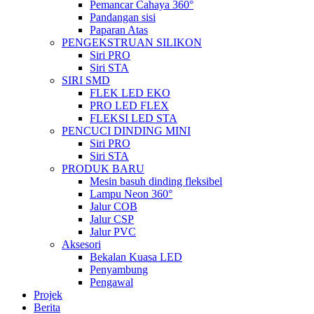
Pemancar Cahaya 360°
Pandangan sisi
Paparan Atas
PENGEKSTRUAN SILIKON
Siri PRO
Siri STA
SIRI SMD
FLEK LED EKO
PRO LED FLEX
FLEKSI LED STA
PENCUCI DINDING MINI
Siri PRO
Siri STA
PRODUK BARU
Mesin basuh dinding fleksibel
Lampu Neon 360°
Jalur COB
Jalur CSP
Jalur PVC
Aksesori
Bekalan Kuasa LED
Penyambung
Pengawal
Projek
Berita