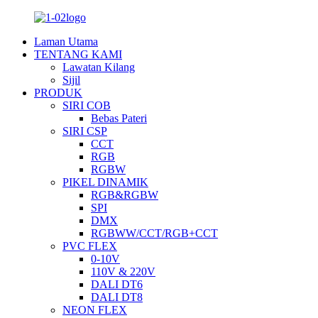
Laman Utama
TENTANG KAMI
Lawatan Kilang
Sijil
PRODUK
SIRI COB
Bebas Pateri
SIRI CSP
CCT
RGB
RGBW
PIKEL DINAMIK
RGB&RGBW
SPI
DMX
RGBWW/CCT/RGB+CCT
PVC FLEX
0-10V
110V & 220V
DALI DT6
DALI DT8
NEON FLEX