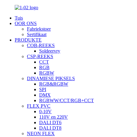
Tuis
OOR ONS
Fabriekstoer
Sertifikaat
PRODUKTE
COB-REEKS
Soldeervry
CSP-REEKS
CCT
RGB
RGBW
DINAMIESE PIKSELS
RGB&RGBW
SPI
DMX
RGBWW/CCT/RGB+CCT
FLEX PVC
0-10V
110V en 220V
DALI DT6
DALI DT8
NEON FLEX