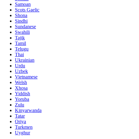
Samoan
Scots Gaelic
Shona
Sindhi
Sundanese
Swahili
Tajik
Tamil
Telugu
Thai
Ukrainian
Urdu
Uzbek
Vietnamese
Welsh
Xhosa
Yiddish
Yoruba
Zulu
Kinyarwanda
Tatar
Oriya
Turkmen
Uyghur