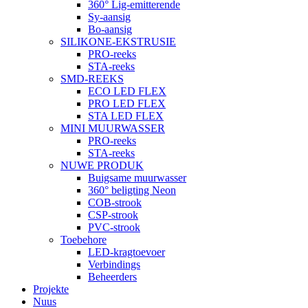
360° Lig-emitterende
Sy-aansig
Bo-aansig
SILIKONE-EKSTRUSIE
PRO-reeks
STA-reeks
SMD-REEKS
ECO LED FLEX
PRO LED FLEX
STA LED FLEX
MINI MUURWASSER
PRO-reeks
STA-reeks
NUWE PRODUK
Buigsame muurwasser
360° beligting Neon
COB-strook
CSP-strook
PVC-strook
Toebehore
LED-kragtoevoer
Verbindings
Beheerders
Projekte
Nuus