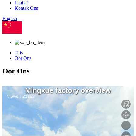
Laai af
Kontak Ons
English
Chinees
Tuis
Oor Ons
Oor Ons