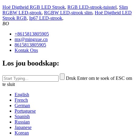
Hoë Digtheid RGB LED Strook
,
RGB LED-strook-tuisstel
,
Slim
RGBW LED-strook
,
RGBW LED-strook slim
,
Hoë Digtheid LED
Strook RGB
,
Ip67 LED-strook
,
BO
+8615813805905
mx@mingxue.cn
8615813805905
Kontak Ons
Los jou boodskap:
Druk Enter om te soek of ESC om
te sluit
English
French
German
Portuguese
Spanish
Russian
Japanese
Korean