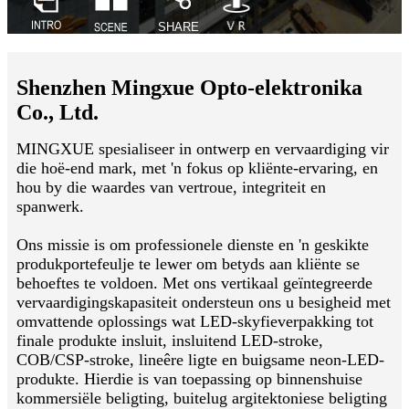
Shenzhen Mingxue Opto-elektronika
Co., Ltd.
MINGXUE spesialiseer in ontwerp en vervaardiging vir
die hoë-end mark, met 'n fokus op kliënte-ervaring, en
hou by die waardes van vertroue, integriteit en
spanwerk.
Ons missie is om professionele dienste en 'n geskikte
produkportefeulje te lewer om betyds aan kliënte se
behoeftes te voldoen. Met ons vertikaal geïntegreerde
vervaardigingskapasiteit ondersteun ons u besigheid met
omvattende oplossings wat LED-skyfieverpakking tot
finale produkte insluit, insluitend LED-stroke,
COB/CSP-stroke, lineêre ligte en buigsame neon-LED-
produkte. Hierdie is van toepassing op binnenshuise
kommersiële beligting, buitelug argitektoniese beligting