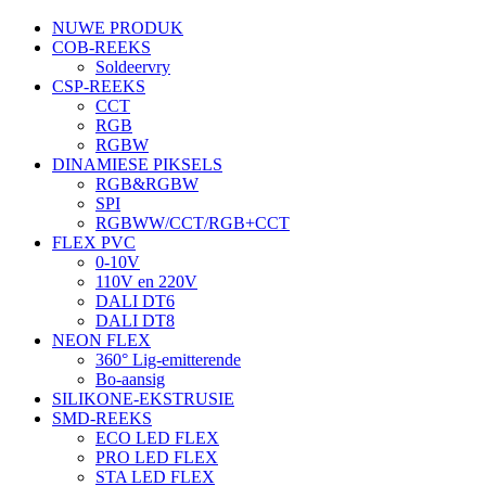
NUWE PRODUK
COB-REEKS
Soldeervry
CSP-REEKS
CCT
RGB
RGBW
DINAMIESE PIKSELS
RGB&RGBW
SPI
RGBWW/CCT/RGB+CCT
FLEX PVC
0-10V
110V en 220V
DALI DT6
DALI DT8
NEON FLEX
360° Lig-emitterende
Bo-aansig
SILIKONE-EKSTRUSIE
SMD-REEKS
ECO LED FLEX
PRO LED FLEX
STA LED FLEX