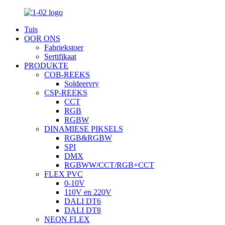
Tuis
OOR ONS
Fabriekstoer
Sertifikaat
PRODUKTE
COB-REEKS
Soldeervry
CSP-REEKS
CCT
RGB
RGBW
DINAMIESE PIKSELS
RGB&RGBW
SPI
DMX
RGBWW/CCT/RGB+CCT
FLEX PVC
0-10V
110V en 220V
DALI DT6
DALI DT8
NEON FLEX