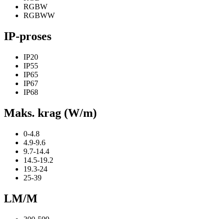
RGBW
RGBWW
IP-proses
IP20
IP55
IP65
IP67
IP68
Maks. krag (W/m)
0-4.8
4.9-9.6
9.7-14.4
14.5-19.2
19.3-24
25-39
LM/M