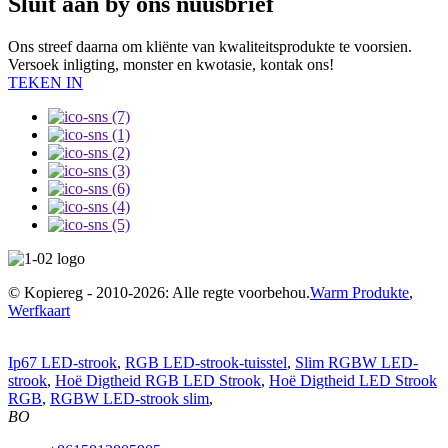
Sluit aan by ons nuusbrief
Ons streef daarna om kliënte van kwaliteitsprodukte te voorsien.
Versoek inligting, monster en kwotasie, kontak ons!
TEKEN IN
© Kopiereg - 2010-2026: Alle regte voorbehou.
Warm Produkte
,
Werfkaart
Ip67 LED-strook
,
RGB LED-strook-tuisstel
,
Slim RGBW LED-
strook
,
Hoë Digtheid RGB LED Strook
,
Hoë Digtheid LED Strook
RGB
,
RGBW LED-strook slim
,
BO