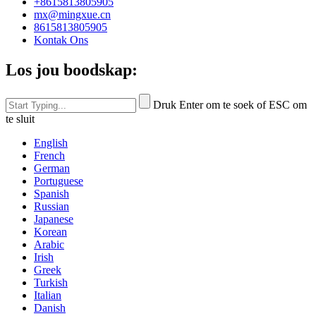
+8615813805905
mx@mingxue.cn
8615813805905
Kontak Ons
Los jou boodskap:
Druk Enter om te soek of ESC om
te sluit
English
French
German
Portuguese
Spanish
Russian
Japanese
Korean
Arabic
Irish
Greek
Turkish
Italian
Danish