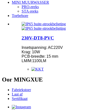
MINI MUURWASSER
PRO-reeks
STA-reeks
Toebehore
230V-DT8-PVC
Insetspanning: AC220V
Krag: 10W
PCB-breedte: 15 mm
LM/M:1100LM
Oor MINGXUE
Fabriekstoer
Laai af
Sertifikaat