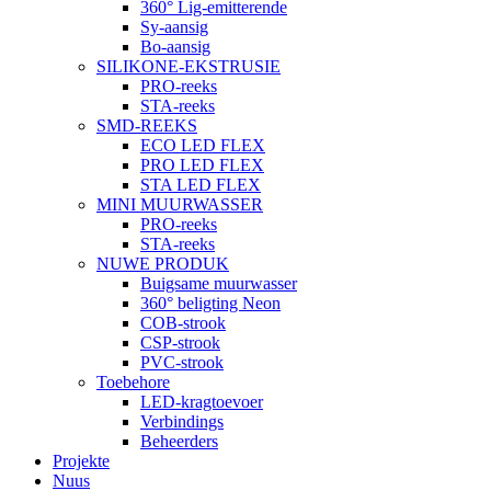
360° Lig-emitterende
Sy-aansig
Bo-aansig
SILIKONE-EKSTRUSIE
PRO-reeks
STA-reeks
SMD-REEKS
ECO LED FLEX
PRO LED FLEX
STA LED FLEX
MINI MUURWASSER
PRO-reeks
STA-reeks
NUWE PRODUK
Buigsame muurwasser
360° beligting Neon
COB-strook
CSP-strook
PVC-strook
Toebehore
LED-kragtoevoer
Verbindings
Beheerders
Projekte
Nuus