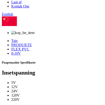
Laai af
Kontak Ons
English
Chinees
Tuis
PRODUKTE
FLEX PVC
0-10V
Pasgemaakte Spesifikasie
Insetspanning
5V
12V
24V
120V
220V