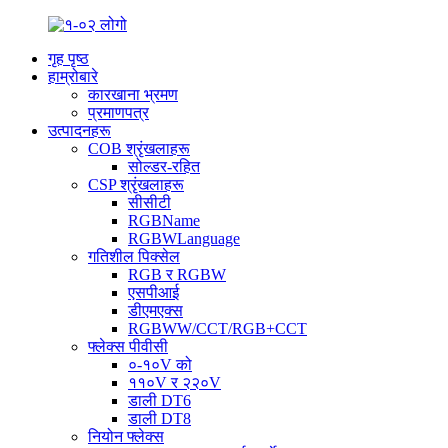
गृह पृष्ठ
हाम्रोबारे
कारखाना भ्रमण
प्रमाणपत्र
उत्पादनहरू
COB श्रृंखलाहरू
सोल्डर-रहित
CSP श्रृंखलाहरू
सीसीटी
RGBName
RGBWLanguage
गतिशील पिक्सेल
RGB र RGBW
एसपीआई
डीएमएक्स
RGBWW/CCT/RGB+CCT
फ्लेक्स पीवीसी
०-१०V को
११०V र २२०V
डाली DT6
डाली DT8
नियोन फ्लेक्स