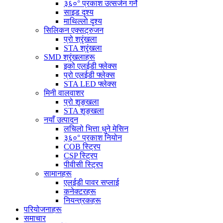
३६०° प्रकाश उत्सर्जन गर्ने
साइड दृश्य
माथिल्लो दृश्य
सिलिकन एक्सट्रुजन
प्रो श्रृंखला
STA श्रृंखला
SMD श्रृंखलाहरू
इको एलईडी फ्लेक्स
प्रो एलईडी फ्लेक्स
STA LED फ्लेक्स
मिनी वालवाशर
प्रो शृङ्खला
STA शृङ्खला
नयाँ उत्पादन
लचिलो भित्ता धुने मेसिन
३६०° प्रकाश नियोन
COB स्ट्रिप
CSP स्ट्रिप
पीवीसी स्ट्रिप
सामानहरू
एलईडी पावर सप्लाई
कनेक्टरहरू
नियन्त्रकहरू
परियोजनाहरू
समाचार