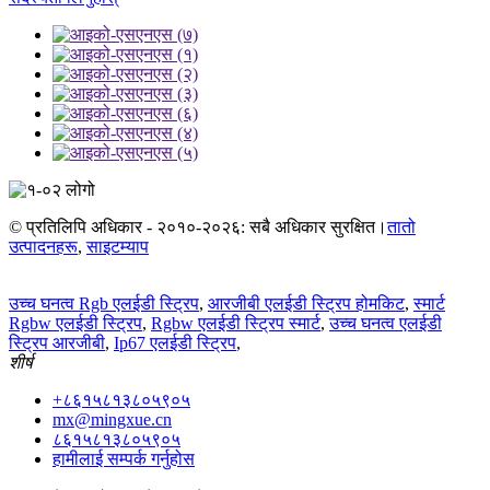
© प्रतिलिपि अधिकार - २०१०-२०२६: सबै अधिकार सुरक्षित।
तातो
उत्पादनहरू
,
साइटम्याप
उच्च घनत्व Rgb एलईडी स्ट्रिप
,
आरजीबी एलईडी स्ट्रिप होमकिट
,
स्मार्ट
Rgbw एलईडी स्ट्रिप
,
Rgbw एलईडी स्ट्रिप स्मार्ट
,
उच्च घनत्व एलईडी
स्ट्रिप आरजीबी
,
Ip67 एलईडी स्ट्रिप
,
शीर्ष
+८६१५८१३८०५९०५
mx@mingxue.cn
८६१५८१३८०५९०५
हामीलाई सम्पर्क गर्नुहोस