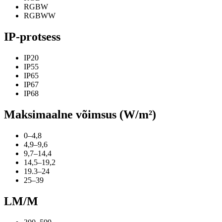
RGBW
RGBWW
IP-protsess
IP20
IP55
IP65
IP67
IP68
Maksimaalne võimsus (W/m²)
0–4,8
4,9–9,6
9,7–14,4
14,5–19,2
19.3–24
25–39
LM/M