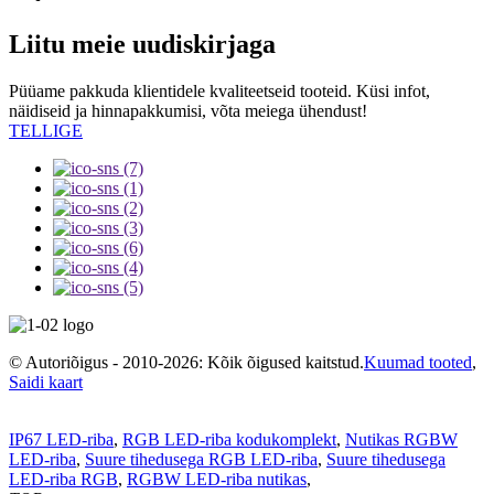
Liitu meie uudiskirjaga
Püüame pakkuda klientidele kvaliteetseid tooteid. Küsi infot,
näidiseid ja hinnapakkumisi, võta meiega ühendust!
TELLIGE
© Autoriõigus - 2010-2026: Kõik õigused kaitstud.
Kuumad tooted
,
Saidi kaart
IP67 LED-riba
,
RGB LED-riba kodukomplekt
,
Nutikas RGBW
LED-riba
,
Suure tihedusega RGB LED-riba
,
Suure tihedusega
LED-riba RGB
,
RGBW LED-riba nutikas
,