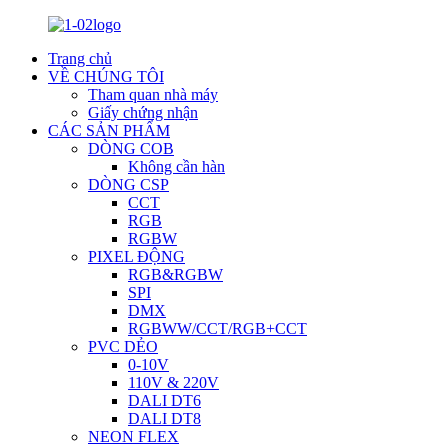
Trang chủ
VỀ CHÚNG TÔI
Tham quan nhà máy
Giấy chứng nhận
CÁC SẢN PHẨM
DÒNG COB
Không cần hàn
DÒNG CSP
CCT
RGB
RGBW
PIXEL ĐỘNG
RGB&RGBW
SPI
DMX
RGBWW/CCT/RGB+CCT
PVC DẺO
0-10V
110V & 220V
DALI DT6
DALI DT8
NEON FLEX