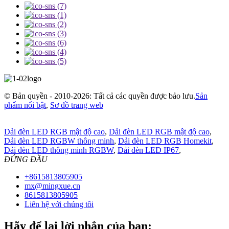
© Bản quyền - 2010-2026: Tất cả các quyền được bảo lưu.
Sản
phẩm nổi bật
,
Sơ đồ trang web
Dải đèn LED RGB mật độ cao
,
Dải đèn LED RGB mật độ cao
,
Dải đèn LED RGBW thông minh
,
Dải đèn LED RGB Homekit
,
Dải đèn LED thông minh RGBW
,
Dải đèn LED IP67
,
ĐỨNG ĐẦU
+8615813805905
mx@mingxue.cn
8615813805905
Liên hệ với chúng tôi
Hãy để lại lời nhắn của bạn: