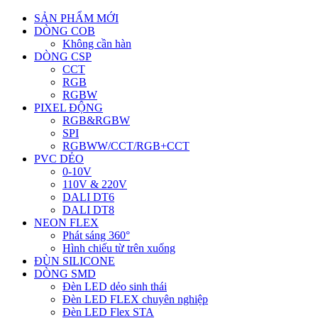
SẢN PHẨM MỚI
DÒNG COB
Không cần hàn
DÒNG CSP
CCT
RGB
RGBW
PIXEL ĐỘNG
RGB&RGBW
SPI
RGBWW/CCT/RGB+CCT
PVC DẺO
0-10V
110V & 220V
DALI DT6
DALI DT8
NEON FLEX
Phát sáng 360°
Hình chiếu từ trên xuống
ĐÙN SILICONE
DÒNG SMD
Đèn LED dẻo sinh thái
Đèn LED FLEX chuyên nghiệp
Đèn LED Flex STA