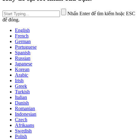
Nhấn Enter để tìm kiếm hoặc ESC
để đóng.
English
French
German
Portuguese
Spanish
Russian
Japanese
Korean
Arabic
Irish
Greek
Turkish
Italian
Danish
Romanian
Indonesian
Czech
Afrikaans
Swedish
Polish