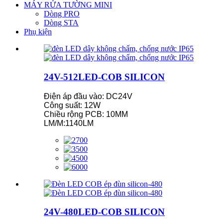
MÁY RỬA TƯỜNG MINI
Dòng PRO
Dòng STA
Phụ kiện
24V-512LED-COB SILICON
Điện áp đầu vào: DC24V
Công suất: 12W
Chiều rộng PCB: 10MM
LM/M:1140LM
24V-480LED-COB SILICON