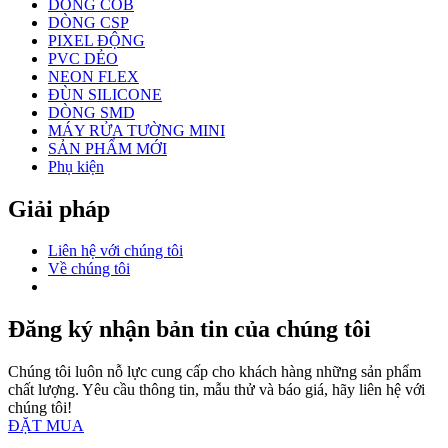
DÒNG COB
DÒNG CSP
PIXEL ĐỘNG
PVC DẺO
NEON FLEX
ĐÙN SILICONE
DÒNG SMD
MÁY RỬA TƯỜNG MINI
SẢN PHẨM MỚI
Phụ kiện
Giải pháp
Liên hệ với chúng tôi
Về chúng tôi
Đăng ký nhận bản tin của chúng tôi
Chúng tôi luôn nỗ lực cung cấp cho khách hàng những sản phẩm
chất lượng. Yêu cầu thông tin, mẫu thử và báo giá, hãy liên hệ với
chúng tôi!
ĐẶT MUA