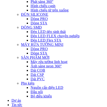
Phát sáng 360°
Hình chiếu cạnh
Hình chiếu từ trên xuống
ĐÙN SILICONE
Dòng PRO
Dòng STA
DÒNG SMD
Đèn LED dẻo sinh thái
Đèn LED FLEX chuyên nghiệp
Đèn LED Flex STA
MÁY RỬA TƯỜNG MINI
Dòng PRO
Dòng STA
SẢN PHẨM MỚI
Máy rửa tường linh hoạt
Ánh sáng neon 360°
Dải COB
Dải CSP
Dải PVC
Phụ kiện
Nguồn cấp điện LED
Đầu nối
Bộ điều khiển
Dự án
Tin tức