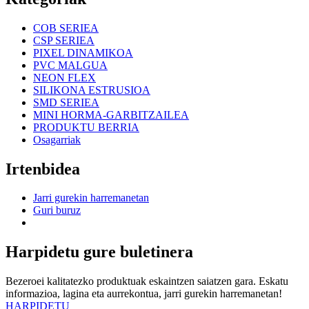
COB SERIEA
CSP SERIEA
PIXEL DINAMIKOA
PVC MALGUA
NEON FLEX
SILIKONA ESTRUSIOA
SMD SERIEA
MINI HORMA-GARBITZAILEA
PRODUKTU BERRIA
Osagarriak
Irtenbidea
Jarri gurekin harremanetan
Guri buruz
Harpidetu gure buletinera
Bezeroei kalitatezko produktuak eskaintzen saiatzen gara. Eskatu
informazioa, lagina eta aurrekontua, jarri gurekin harremanetan!
HARPIDETU