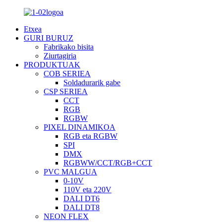
Etxea
GURI BURUZ
Fabrikako bisita
Ziurtagiria
PRODUKTUAK
COB SERIEA
Soldadurarik gabe
CSP SERIEA
CCT
RGB
RGBW
PIXEL DINAMIKOA
RGB eta RGBW
SPI
DMX
RGBWW/CCT/RGB+CCT
PVC MALGUA
0-10V
110V eta 220V
DALI DT6
DALI DT8
NEON FLEX