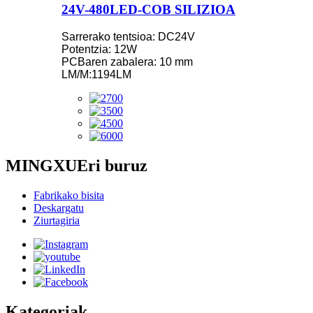
24V-480LED-COB SILIZIOA
Sarrerako tentsioa: DC24V
Potentzia: 12W
PCBaren zabalera: 10 mm
LM/M:1194LM
MINGXUEri buruz
Fabrikako bisita
Deskargatu
Ziurtagiria
Kategoriak