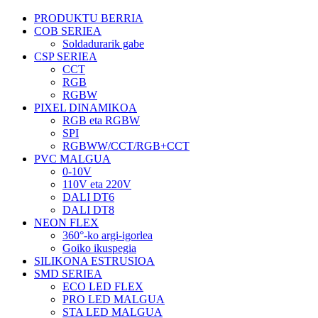
PRODUKTU BERRIA
COB SERIEA
Soldadurarik gabe
CSP SERIEA
CCT
RGB
RGBW
PIXEL DINAMIKOA
RGB eta RGBW
SPI
RGBWW/CCT/RGB+CCT
PVC MALGUA
0-10V
110V eta 220V
DALI DT6
DALI DT8
NEON FLEX
360°-ko argi-igorlea
Goiko ikuspegia
SILIKONA ESTRUSIOA
SMD SERIEA
ECO LED FLEX
PRO LED MALGUA
STA LED MALGUA