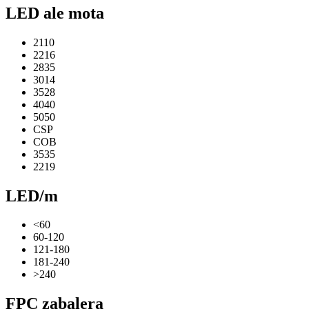
LED ale mota
2110
2216
2835
3014
3528
4040
5050
CSP
COB
3535
2219
LED/m
<60
60-120
121-180
181-240
>240
FPC zabalera