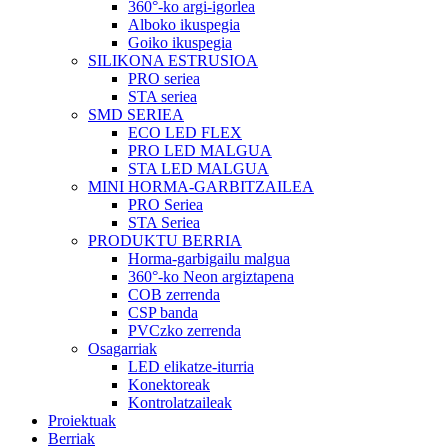
360°-ko argi-igorlea
Alboko ikuspegia
Goiko ikuspegia
SILIKONA ESTRUSIOA
PRO seriea
STA seriea
SMD SERIEA
ECO LED FLEX
PRO LED MALGUA
STA LED MALGUA
MINI HORMA-GARBITZAILEA
PRO Seriea
STA Seriea
PRODUKTU BERRIA
Horma-garbigailu malgua
360°-ko Neon argiztapena
COB zerrenda
CSP banda
PVCzko zerrenda
Osagarriak
LED elikatze-iturria
Konektoreak
Kontrolatzaileak
Proiektuak
Berriak