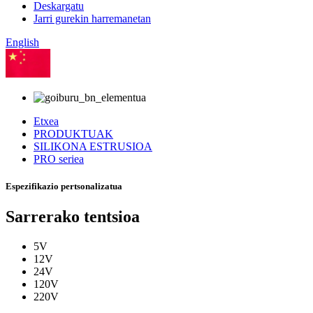
Deskargatu
Jarri gurekin harremanetan
English
Txinera
Etxea
PRODUKTUAK
SILIKONA ESTRUSIOA
PRO seriea
Espezifikazio pertsonalizatua
Sarrerako tentsioa
5V
12V
24V
120V
220V