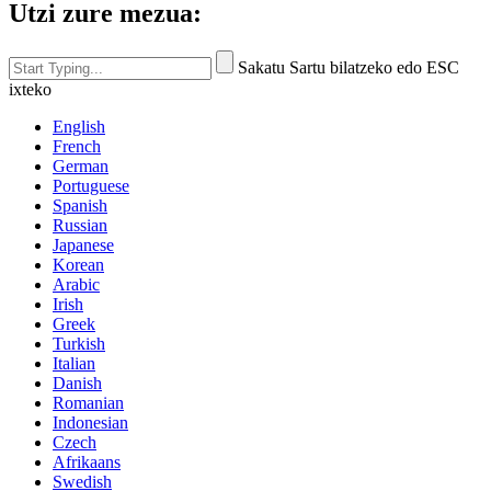
Utzi zure mezua:
Sakatu Sartu bilatzeko edo ESC
ixteko
English
French
German
Portuguese
Spanish
Russian
Japanese
Korean
Arabic
Irish
Greek
Turkish
Italian
Danish
Romanian
Indonesian
Czech
Afrikaans
Swedish