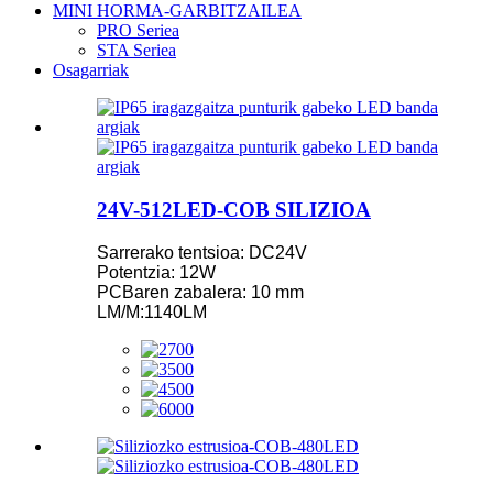
MINI HORMA-GARBITZAILEA
PRO Seriea
STA Seriea
Osagarriak
24V-512LED-COB SILIZIOA
Sarrerako tentsioa: DC24V
Potentzia: 12W
PCBaren zabalera: 10 mm
LM/M:1140LM