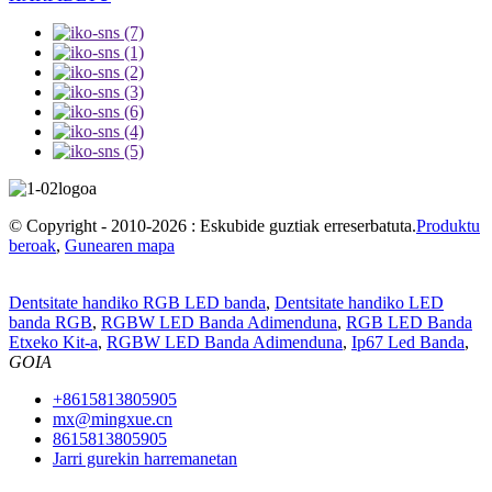
© Copyright - 2010-2026 : Eskubide guztiak erreserbatuta.
Produktu
beroak
,
Gunearen mapa
Dentsitate handiko RGB LED banda
,
Dentsitate handiko LED
banda RGB
,
RGBW LED Banda Adimenduna
,
RGB LED Banda
Etxeko Kit-a
,
RGBW LED Banda Adimenduna
,
Ip67 Led Banda
,
GOIA
+8615813805905
mx@mingxue.cn
8615813805905
Jarri gurekin harremanetan