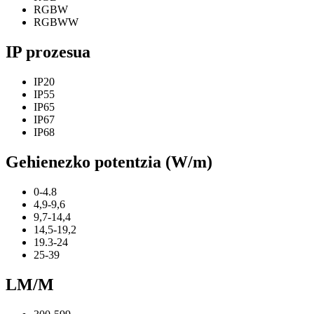
RGBW
RGBWW
IP prozesua
IP20
IP55
IP65
IP67
IP68
Gehienezko potentzia (W/m)
0-4.8
4,9-9,6
9,7-14,4
14,5-19,2
19.3-24
25-39
LM/M