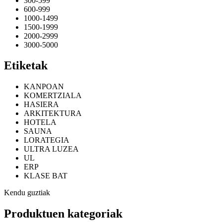
300-599
600-999
1000-1499
1500-1999
2000-2999
3000-5000
Etiketak
KANPOAN
KOMERTZIALA
HASIERA
ARKITEKTURA
HOTELA
SAUNA
LORATEGIA
ULTRA LUZEA
UL
ERP
KLASE BAT
Kendu guztiak
Produktuen kategoriak