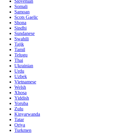
Slovenian
Somali
Samoan
Scots Gaelic
Shona
Sindhi
Sundanese
Swahili
Tajik
Tamil
Telugu
Thai
Ukrainian
Urdu
Uzbek
Vietnamese
Welsh
Xhosa
Yiddish
Yoruba
Zulu
Kinyarwanda
Tatar
Oriya
Turkmen