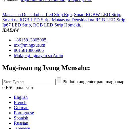
Mataas na Densidad na Led Strip Rgb
,
Smart RGBW LED Strip
,
Smart na RGB LED Strip
,
Mataas na Densidad na RGB LED Strip
,
Ip67 LED Strip
,
RGB LED Strip Homekit
,
IBABAW
+8615813805905
mx@mingxue.cn
8615813805905
Makipag-ugnayan sa Amin
Mag-iwan ng Iyong Mensahe:
Pindutin ang enter para maghanap
o ESC para isara
English
French
German
Portuguese
Spanish
Russian
Japanese