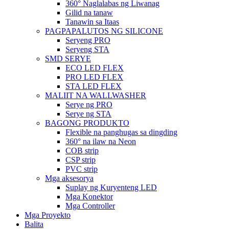
360° Naglalabas ng Liwanag
Gilid na tanaw
Tanawin sa Itaas
PAGPAPALUTOS NG SILICONE
Seryeng PRO
Seryeng STA
SMD SERYE
ECO LED FLEX
PRO LED FLEX
STA LED FLEX
MALIIT NA WALLWASHER
Serye ng PRO
Serye ng STA
BAGONG PRODUKTO
Flexible na panghugas sa dingding
360° na ilaw na Neon
COB strip
CSP strip
PVC strip
Mga aksesorya
Suplay ng Kuryenteng LED
Mga Konektor
Mga Controller
Mga Proyekto
Balita