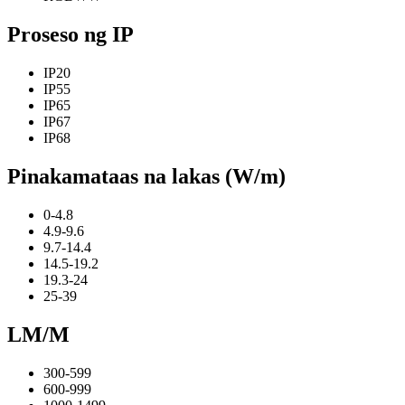
Proseso ng IP
IP20
IP55
IP65
IP67
IP68
Pinakamataas na lakas (W/m)
0-4.8
4.9-9.6
9.7-14.4
14.5-19.2
19.3-24
25-39
LM/M
300-599
600-999