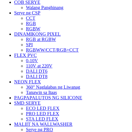
COB SERYE
Walang Panghinang
Serye ng CSP
CCT
RGB
RGBW
DINAMIKONG PIXEL
RGB at RGBW
SPI
RGBWW/CCT/RGB+CCT
FLEX PVC
0-10V
110V at 220V
DALI DT6
DALI DT8
NEON FLEX
360° Naglalabas ng Liwanag
Tanawin sa Itaas
PAGPAPALUTOS NG SILICONE
SMD SERYE
ECO LED FLEX
PRO LED FLEX
STA LED FLEX
MALIIT NA WALLWASHER
Serye ng PRO