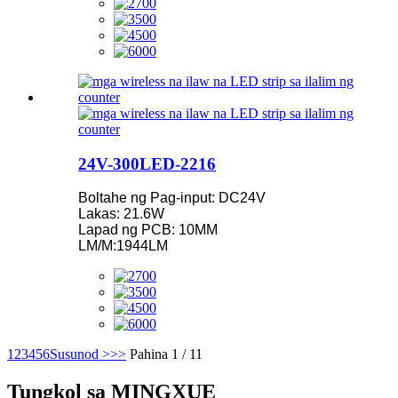
24V-300LED-2216
Boltahe ng Pag-input: DC24V
Lakas: 21.6W
Lapad ng PCB: 10MM
LM/M:1944LM
1
2
3
4
5
6
Susunod >
>>
Pahina 1 / 11
Tungkol sa MINGXUE