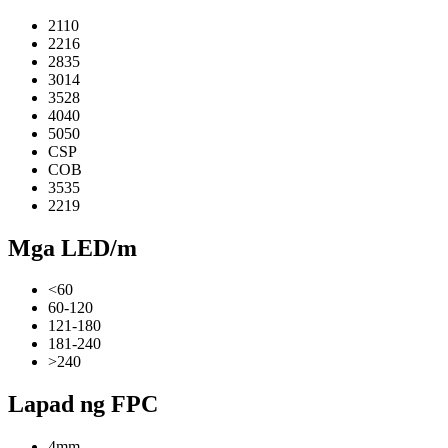
2110
2216
2835
3014
3528
4040
5050
CSP
COB
3535
2219
Mga LED/m
<60
60-120
121-180
181-240
>240
Lapad ng FPC
4mm