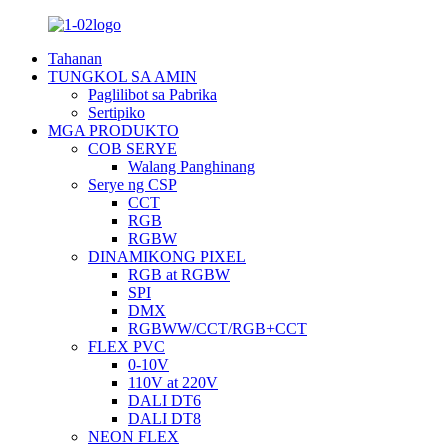
Tahanan
TUNGKOL SA AMIN
Paglilibot sa Pabrika
Sertipiko
MGA PRODUKTO
COB SERYE
Walang Panghinang
Serye ng CSP
CCT
RGB
RGBW
DINAMIKONG PIXEL
RGB at RGBW
SPI
DMX
RGBWW/CCT/RGB+CCT
FLEX PVC
0-10V
110V at 220V
DALI DT6
DALI DT8
NEON FLEX