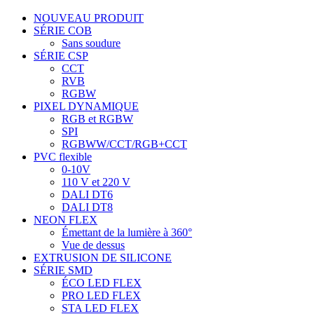
NOUVEAU PRODUIT
SÉRIE COB
Sans soudure
SÉRIE CSP
CCT
RVB
RGBW
PIXEL DYNAMIQUE
RGB et RGBW
SPI
RGBWW/CCT/RGB+CCT
PVC flexible
0-10V
110 V et 220 V
DALI DT6
DALI DT8
NEON FLEX
Émettant de la lumière à 360°
Vue de dessus
EXTRUSION DE SILICONE
SÉRIE SMD
ÉCO LED FLEX
PRO LED FLEX
STA LED FLEX