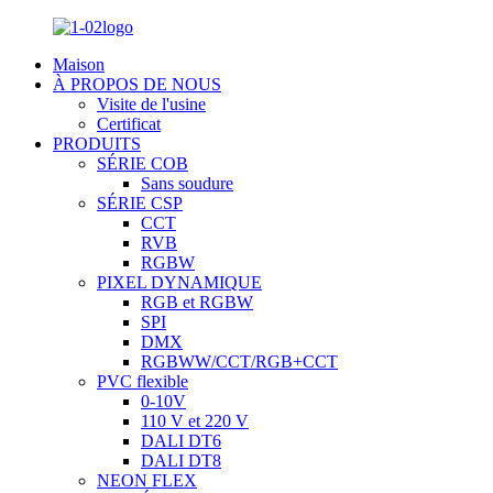
Maison
À PROPOS DE NOUS
Visite de l'usine
Certificat
PRODUITS
SÉRIE COB
Sans soudure
SÉRIE CSP
CCT
RVB
RGBW
PIXEL DYNAMIQUE
RGB et RGBW
SPI
DMX
RGBWW/CCT/RGB+CCT
PVC flexible
0-10V
110 V et 220 V
DALI DT6
DALI DT8
NEON FLEX