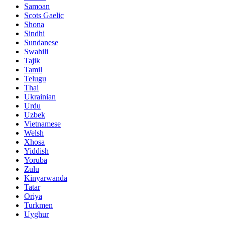
Samoan
Scots Gaelic
Shona
Sindhi
Sundanese
Swahili
Tajik
Tamil
Telugu
Thai
Ukrainian
Urdu
Uzbek
Vietnamese
Welsh
Xhosa
Yiddish
Yoruba
Zulu
Kinyarwanda
Tatar
Oriya
Turkmen
Uyghur