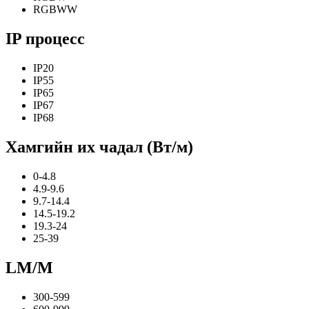
RGBWW
IP процесс
IP20
IP55
IP65
IP67
IP68
Хамгийн их чадал (Вт/м)
0-4.8
4.9-9.6
9.7-14.4
14.5-19.2
19.3-24
25-39
LM/M
300-599