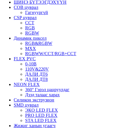
ШИНЭ БҮТЭЭГДЭХҮҮН
COB цуврал
Гагнуургүй
CSP цуврал
CCT
RGB
RGBW
Динамик пиксел
RGB&RGBW
МХХ
RGBWW/CCT/RGB+CCT
FLEX PVC
0-10В
110V&220V
ДАЛИ ДТ6
ДАЛИ ДТ8
NEON FLEX
360° Гэрэл цацруулдаг
Дээд талаас харах
Силикон экструзион
SMD цуврал
ЭКО LED FLEX
PRO LED FLEX
STA LED FLEX
Жижиг ханын угаагч