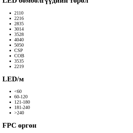
LED бөмбөлгүүдийн төрөл
2110
2216
2835
3014
3528
4040
5050
CSP
COB
3535
2219
LED/м
<60
60-120
121-180
181-240
>240
FPC өргөн