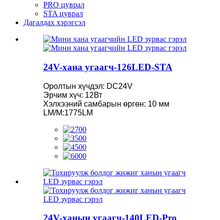
PRO цуврал
STA цуврал
Дагалдах хэрэгсэл
24V-хана угаагч-126LED-STA
Оролтын хүчдэл: DC24V
Эрчим хүч: 12Вт
Хэлхээний самбарын өргөн: 10 мм
LM/M:1775LM
24V-ханын угаагч-140LED-Pro