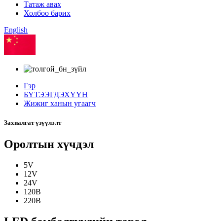
Татаж авах
Холбоо барих
English
Хятад
Гэр
БҮТЭЭГДЭХҮҮН
Жижиг ханын угаагч
Захиалгат үзүүлэлт
Оролтын хүчдэл
5V
12V
24V
120В
220В