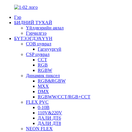
Гэр
БИДНИЙ ТУХАЙ
Үйлдвэрийн аялал
Гэрчилгээ
БҮТЭЭГДЭХҮҮН
COB цуврал
Гагнуургүй
CSP цуврал
CCT
RGB
RGBW
Динамик пиксел
RGB&RGBW
МХХ
DMX
RGBWW/CCT/RGB+CCT
FLEX PVC
0-10В
110V&220V
ДАЛИ ДТ6
ДАЛИ ДТ8
NEON FLEX