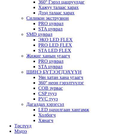
360° Гэрэл цацруулдаг
Хажуу талаас харах
Дээд талаас харах
Силикон экструзион
PRO цуврал
STA цуврал
SMD цуврал
ЭКО LED FLEX
PRO LED FLEX
STA LED FLEX
Жижиг ханын угаагч
PRO цуврал
STA цуврал
ШИНЭ БҮТЭЭГДЭХҮҮН
Уян хатан хана угаагч
360° неон гэрэлтүүлэг
COB зурвас
CSP тууз
PVC тууз
Дагалдах хэрэгсэл
LED цахилгаан хангамж
Холбогч
Хянагч
Төслүүд
Мэдээ