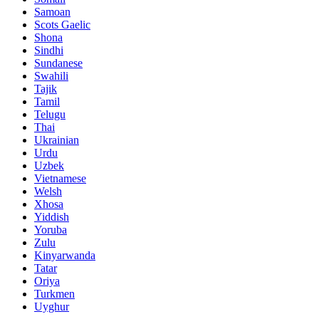
Samoan
Scots Gaelic
Shona
Sindhi
Sundanese
Swahili
Tajik
Tamil
Telugu
Thai
Ukrainian
Urdu
Uzbek
Vietnamese
Welsh
Xhosa
Yiddish
Yoruba
Zulu
Kinyarwanda
Tatar
Oriya
Turkmen
Uyghur