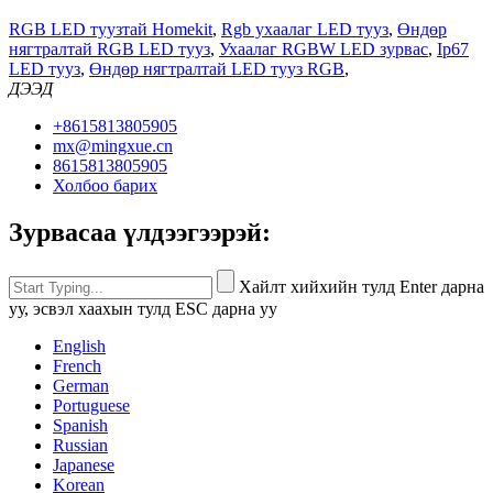
RGB LED туузтай Homekit
,
Rgb ухаалаг LED тууз
,
Өндөр
нягтралтай RGB LED тууз
,
Ухаалаг RGBW LED зурвас
,
Ip67
LED тууз
,
Өндөр нягтралтай LED тууз RGB
,
ДЭЭД
+8615813805905
mx@mingxue.cn
8615813805905
Холбоо барих
Зурвасаа үлдээгээрэй:
Хайлт хийхийн тулд Enter дарна
уу, эсвэл хаахын тулд ESC дарна уу
English
French
German
Portuguese
Spanish
Russian
Japanese
Korean