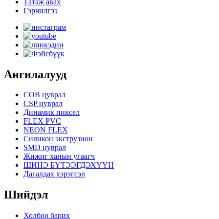
Татаж авах
Гэрчилгээ
Ангилалууд
COB цуврал
CSP цуврал
Динамик пиксел
FLEX PVC
NEON FLEX
Силикон экструзион
SMD цуврал
Жижиг ханын угаагч
ШИНЭ БҮТЭЭГДЭХҮҮН
Дагалдах хэрэгсэл
Шийдэл
Холбоо барих