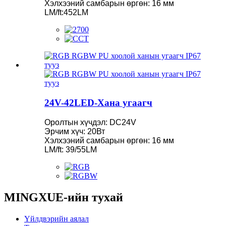
Хэлхээний самбарын өргөн: 16 мм
LM/ft:452LM
24V-42LED-Хана угаагч
Оролтын хүчдэл: DC24V
Эрчим хүч: 20Вт
Хэлхээний самбарын өргөн: 16 мм
LM/ft: 39/55LM
MINGXUE-ийн тухай
Үйлдвэрийн аялал