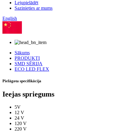
Lejupielādēt
Sazinieties ar mums
English
Ķīniešu
Sākums
PRODUKTI
SMD SĒRIJA
ECO LED FLEX
Pielāgota specifikācija
Ieejas spriegums
5V
12 V
24 V
120 V
220 V