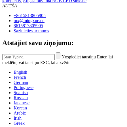
komplekts
,
Augsta blīvuma RGB LED sloksne
,
AUGŠĀ
+8615813805905
mx@mingxue.cn
8615813805905
Sazinieties ar mums
Atstājiet savu ziņojumu:
Nospiediet taustiņu Enter, lai
meklētu, vai taustiņu ESC, lai aizvērtu
English
French
German
Portuguese
Spanish
Russian
Japanese
Korean
Arabic
Irish
Greek