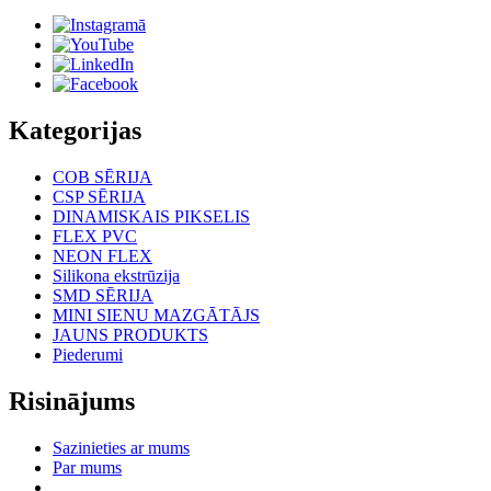
Kategorijas
COB SĒRIJA
CSP SĒRIJA
DINAMISKAIS PIKSELIS
FLEX PVC
NEON FLEX
Silikona ekstrūzija
SMD SĒRIJA
MINI SIENU MAZGĀTĀJS
JAUNS PRODUKTS
Piederumi
Risinājums
Sazinieties ar mums
Par mums