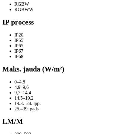
RGBW
RGBWW
IP process
IP20
IP55
IP65
IP67
IP68
Maks. jauda (W/m²)
0–4,8
4,9–9,6
9,7–14,4
14,5–19,2
19.3.–24. lpp.
25.–39. gads
LM/M