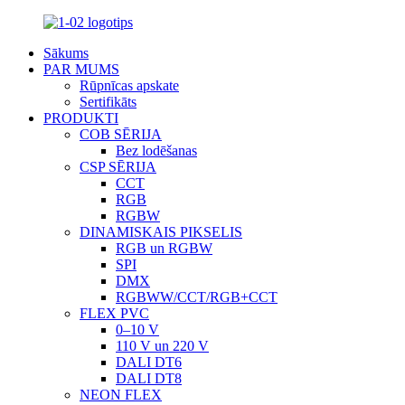
Sākums
PAR MUMS
Rūpnīcas apskate
Sertifikāts
PRODUKTI
COB SĒRIJA
Bez lodēšanas
CSP SĒRIJA
CCT
RGB
RGBW
DINAMISKAIS PIKSELIS
RGB un RGBW
SPI
DMX
RGBWW/CCT/RGB+CCT
FLEX PVC
0–10 V
110 V un 220 V
DALI DT6
DALI DT8
NEON FLEX