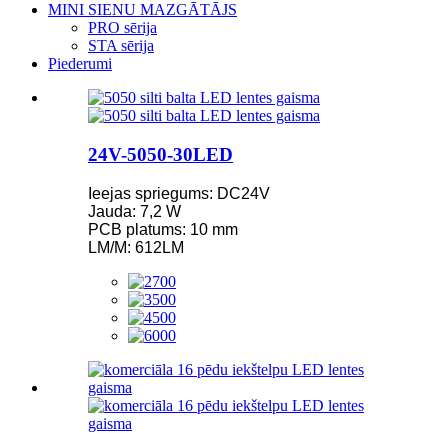
MINI SIENU MAZGĀTĀJS
PRO sērija
STA sērija
Piederumi
24V-5050-30LED
Ieejas spriegums: DC24V
Jauda: 7,2 W
PCB platums: 10 mm
LM/M: 612LM