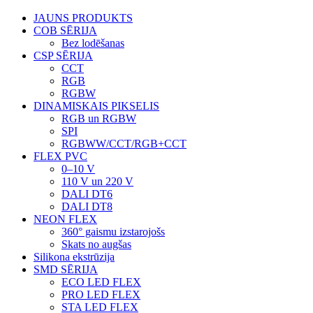
JAUNS PRODUKTS
COB SĒRIJA
Bez lodēšanas
CSP SĒRIJA
CCT
RGB
RGBW
DINAMISKAIS PIKSELIS
RGB un RGBW
SPI
RGBWW/CCT/RGB+CCT
FLEX PVC
0–10 V
110 V un 220 V
DALI DT6
DALI DT8
NEON FLEX
360° gaismu izstarojošs
Skats no augšas
Silikona ekstrūzija
SMD SĒRIJA
ECO LED FLEX
PRO LED FLEX
STA LED FLEX