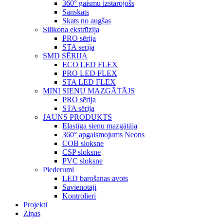
360° gaismu izstarojošs
Sānskats
Skats no augšas
Silikona ekstrūzija
PRO sērija
STA sērija
SMD SĒRIJA
ECO LED FLEX
PRO LED FLEX
STA LED FLEX
MINI SIENU MAZGĀTĀJS
PRO sērija
STA sērija
JAUNS PRODUKTS
Elastīga sienu mazgātāja
360° apgaismojums Neons
COB sloksne
CSP sloksne
PVC sloksne
Piederumi
LED barošanas avots
Savienotāji
Kontrolieri
Projekti
Ziņas