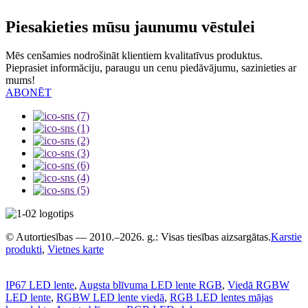
Piesakieties mūsu jaunumu vēstulei
Mēs cenšamies nodrošināt klientiem kvalitatīvus produktus.
Pieprasiet informāciju, paraugu un cenu piedāvājumu, sazinieties ar
mums!
ABONĒT
© Autortiesības — 2010.–2026. g.: Visas tiesības aizsargātas.
Karstie
produkti
,
Vietnes karte
IP67 LED lente
,
Augsta blīvuma LED lente RGB
,
Viedā RGBW
LED lente
,
RGBW LED lente viedā
,
RGB LED lentes mājas